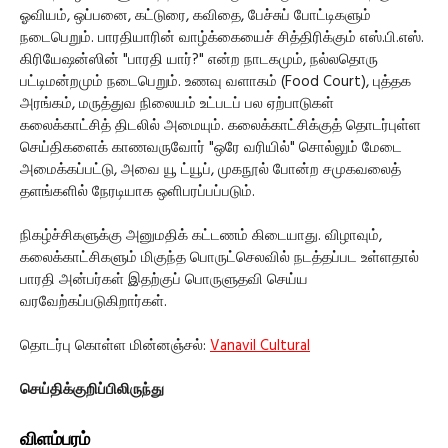
ஓவியம், ஒப்பனை, கட்டுரை, கவிதை, பேச்சுப் போட்டிகளும்
நடைபெறும். பாரதியாரின் வாழ்க்கையைச் சித்திரிக்கும் எஸ்.பி.எஸ்.
கிரியேஷன்ஸின் "பாரதி யார்?" என்ற நாடகமும், நல்லதொரு
பட்டிமன்றமும் நடைபெறும். உணவு வளாகம் (Food Court), புத்தக
அரங்கம், மருத்துவ நிலையம் உட்படப் பல ஏற்பாடுகள்
கலைக்காட்சித் திடலில் அமையும். கலைக்காட்சிக்குத் தொடர்புள்ள
செய்திகளைக் காணவருவோர் "ஒரே வரியில்" சொல்லும் மேடை
அமைக்கப்பட்டு, அவை யூ ட்யூப், முகநூல் போன்ற சமுகவலைத்
தளங்களில் நேரடியாக ஒளிபரப்பப்படும்.
நிகழ்ச்சிகளுக்கு அனுமதிக் கட்டணம் கிடையாது. விழாவும்,
கலைக்காட்சிகளும் மிகுந்த பொருட்செலவில் நடத்தப்பட உள்ளதால்
பாரதி அன்பர்கள் இதற்குப் பொருளுதவி செய்ய
வரவேற்கப்படுகிறார்கள்.
தொடர்பு கொள்ள மின்னஞ்சல்:
Vanavil Cultural
செய்திக்குறிப்பிலிருந்து
விளம்பரம்