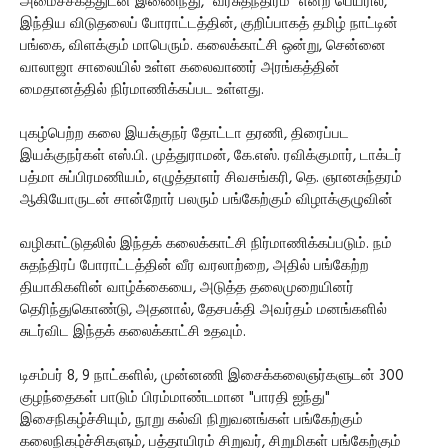
அமைச்சகத்துடன் இணைந்து, "வீரசுதந்திரம்" என்ற பெயரில்,
இந்திய விடுதலைப் போராட்டத்தின், குறிப்பாகத் தமிழ் நாட்டின்
பங்கை, விளக்கும் மாபெரும். கலைக்காட்சி ஒன்று, சென்னை
வாலாஜா சாலையில் உள்ள கலைவாணர் அரங்கத்தின்
மைதானத்தில் நிர்மாணிக்கப்பட உள்ளது.
புகழ்பெற்ற கலை இயக்குநர் தோட்டா தரணி, திரைப்பட
இயக்குநர்கள் எஸ்.பி. முத்துராமன், கே.எஸ். ரவிக்குமார், டாக்டர்
பத்மா சுப்பிரமணியம், எழுத்தாளர் சிவசங்கரி, தெ. ஞானசுந்தரம்
ஆகியோருடன் சான்றோர் பலரும் பங்கேற்கும் விழாக்குழுவின்
வழிகாட்டுதலில் இந்தக் கலைக்காட்சி நிர்மாணிக்கப்படும். நம்
சுதந்திரப் போராட்டத்தின் வீர வரலாற்றை, அதில் பங்கேற்ற
தியாகிகளின் வாழ்க்கையை, அடுத்த தலைமுறையினர்
தெரிந்துகொண்டு, அதனால், தேசபக்தி அவர்தம் மனங்களில்
சுடர்விட இந்தக் கலைக்காட்சி உதவும்.
டிசம்பர் 8, 9 நாட்களில், முன்னணி இசைக்கலைஞர்களுடன் 300
குழந்தைகள் பாடும் பிரம்மாண்டமான "பாரதி ஐந்து"
இசைநிகழ்ச்சியும், நூறு கல்வி நிறுவனங்கள் பங்கேற்கும்
கலைநிகழ்ச்சிகளும், பத்தாயிரம் சிறுவர், சிறுமிகள் பங்கேற்கும்