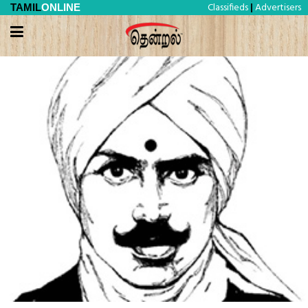
Classifieds
Advertisers
TAMIL
ONLINE
|