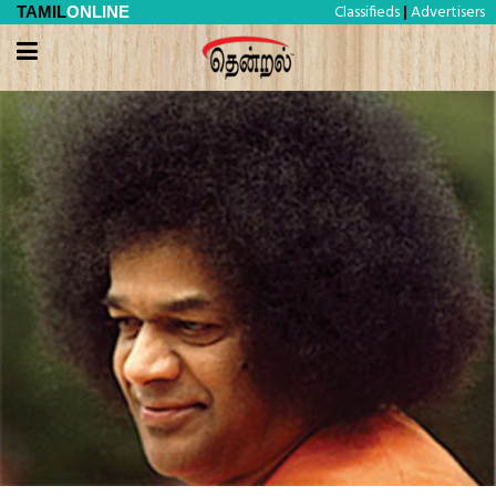
Classifieds
Advertisers
TAMIL
ONLINE
|