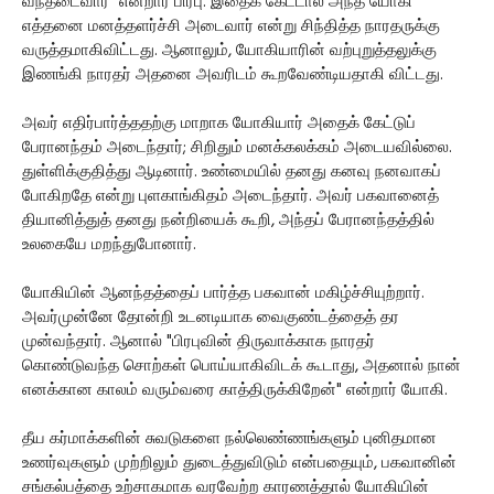
வந்தடைவார்" என்றார் பிரபு. இதைக் கேட்டால் அந்த யோகி
எத்தனை மனத்தளர்ச்சி அடைவார் என்று சிந்தித்த நாரதருக்கு
வருத்தமாகிவிட்டது. ஆனாலும், யோகியாரின் வற்புறுத்தலுக்கு
இணங்கி நாரதர் அதனை அவரிடம் கூறவேண்டியதாகி விட்டது.
அவர் எதிர்பார்த்ததற்கு மாறாக யோகியார் அதைக் கேட்டுப்
பேரானந்தம் அடைந்தார்; சிறிதும் மனக்கலக்கம் அடையவில்லை.
துள்ளிக்குதித்து ஆடினார். உண்மையில் தனது கனவு நனவாகப்
போகிறதே என்று புளகாங்கிதம் அடைந்தார். அவர் பகவானைத்
தியானித்துத் தனது நன்றியைக் கூறி, அந்தப் பேரானந்தத்தில்
உலகையே மறந்துபோனார்.
யோகியின் ஆனந்தத்தைப் பார்த்த பகவான் மகிழ்ச்சியுற்றார்.
அவர்முன்னே தோன்றி உடனடியாக வைகுண்டத்தைத் தர
முன்வந்தார். ஆனால் "பிரபுவின் திருவாக்காக நாரதர்
கொண்டுவந்த சொற்கள் பொய்யாகிவிடக் கூடாது, அதனால் நான்
எனக்கான காலம் வரும்வரை காத்திருக்கிறேன்" என்றார் யோகி.
தீய கர்மாக்களின் சுவடுகளை நல்லெண்ணங்களும் புனிதமான
உணர்வுகளும் முற்றிலும் துடைத்துவிடும் என்பதையும், பகவானின்
சங்கல்பத்தை உற்சாகமாக வரவேற்ற காரணத்தால் யோகியின்