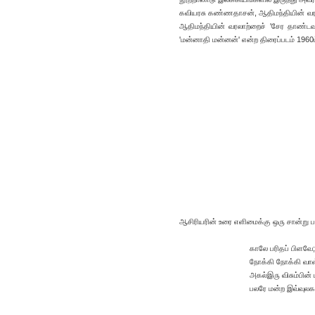
கவியரசு கண்ணதாசன், ஆதிமந்தியின் வரலாற
ஆதிமந்தியின் வரலாற்றைச் 'சேர தாண்ட
'மன்னாதி மன்னன்' என்ற திரைப்படம் 1960ம
ஆசிரியரின் உரை எளிமைக்கு ஒரு சான்று பா
காலே பரிதப் பிளவ
நோக்கி நோக்கி வா
அகல்இரு விசும்பின் 
பலரே மன்ற இவ்வுலகத