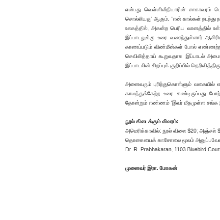
என்பது வெள்ளிவீதியாரின் சாகாவரம் பெ
சொல்லியது' ஆகும். “என் கால்கள் நடந்து 
உலகத்தில், அகன்ற பெரிய வானத்தில் உ
இப்பாடலுக்கு உரை வரைந்துள்ளார் ஆசிரி
காணப்படும் விண்மீன்கள் போல் எண்ணற்
செவிலித்தாய் கூறுவதாக இப்பாடல் அமைந்
இப்பாடலின் சிறப்புக் குறிப்பில் தெரிவித்
அனைவரும் புரிந்துகொள்ளும் வகையில் 
காலத்துக்கேற்ற உரை கண்டிருப்பது போற
தோன்றும் எண்ணம் 'இவர் மீதமுள்ள சங்க இ
நூல் கிடைக்கும் விவரம்:
அமெரிக்காவில்: நூல் விலை $20; அஞ்சல் $
தொகையைக் காசோலை மூலம் அனுப்பவேண்
Dr. R. Prabhakaran, 1103 Bluebird Court
முனைவர் இரா. மோகன்