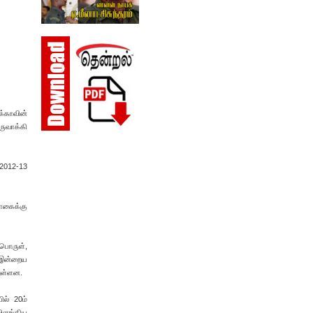
க்காவின்
ருவாக்கி
 2012-13
தொகைக்கு
்பொருள்,
ி இன்றைய
றுள்ளன.
ில் 20ம்
விளங்கிய