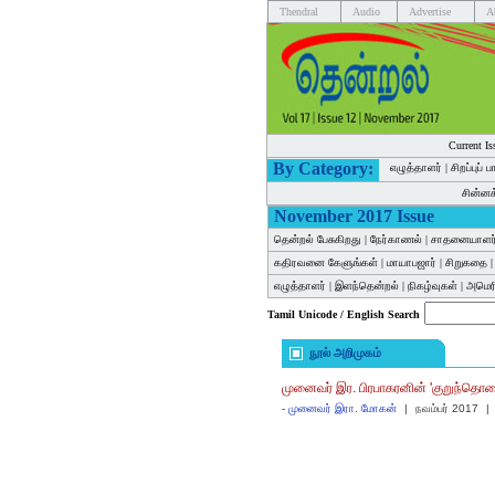
Thendral
Audio
Advertise
A
Current Is
By Category:
எழுத்தாளர்
|
சிறப்புப் 
சின்ன
November 2017 Issue
தென்றல் பேசுகிறது
|
நேர்காணல்
|
சாதனையாளர
கதிரவனை கேளுங்கள்
|
மாயாபஜார்
|
சிறுகதை
எழுத்தாளர்
|
இளந்தென்றல்
|
நிகழ்வுகள்
|
அமெர
Tamil Unicode / English Search
நூல் அறிமுகம்
முனைவர் இர. பிரபாகரனின் 'குறுந்தொக
-
முனைவர் இரா. மோகன்
|
நவம்பர் 2017
|