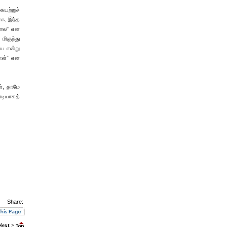
ையற்றுச்
ாக, இந்த
ல்லை" என
மிகுந்து
ே என்று
றாள்” என
ன், தாமே
னடியாகத்
Share:
Next >