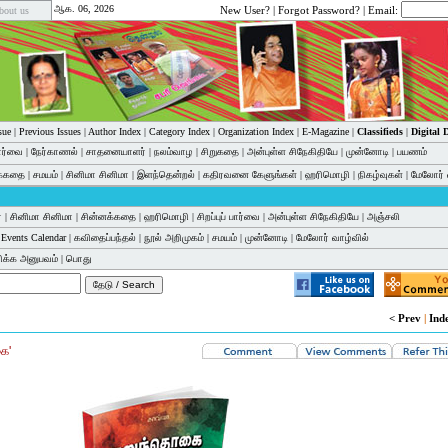
ஆக. 06, 2026
New User?
|
Forgot Password?
| Email:
bout us
sue
|
Previous Issues
|
Author Index
|
Category Index
|
Organization Index
|
E-Magazine
|
Classifieds
|
Digital
பார்வை
|
நேர்காணல்
|
சாதனையாளர்
|
நலம்வாழ
|
சிறுகதை
|
அன்புள்ள சிநேகிதியே
|
முன்னோடி
|
பயணம்
க்கதை
|
சமயம்
|
சினிமா சினிமா
|
இளந்தென்றல்
|
கதிரவனை கேளுங்கள்
|
ஹரிமொழி
|
நிகழ்வுகள்
|
மேலோர் 
்
|
சினிமா சினிமா
|
சின்னக்கதை
|
ஹரிமொழி
|
சிறப்புப் பார்வை
|
அன்புள்ள சிநேகிதியே
|
அஞ்சலி
|
Events Calendar
|
கவிதைப்பந்தல்
|
நூல் அறிமுகம்
|
சமயம்
|
முன்னோடி
|
மேலோர் வாழ்வில்
ிக்க அனுபவம்
|
பொது
< Prev
|
Ind
ை'