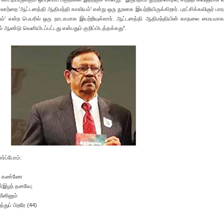
்றை 'ஆட்டனத்தி ஆதிமந்தி காவியம்' என்று ஒரு நூலாக இயற்றியிருக்கிறார். புரட்சிக்கவிஞர் பா
வம்' என்ற பெயரில் ஒரு நாடகமாக இயற்றியுள்ளார். ஆட்டனத்தி ஆதிமந்தியின் காதலை மையமாக
் ஆண்டு வெளியிடப்பட்டது என்பதும் குறிப்பிடத்தக்கது".
ர்ப்போம்:
ே; கண்ணே
ள்இழந் தனவே;
மீனினும்
்துப் பிறரே (44)