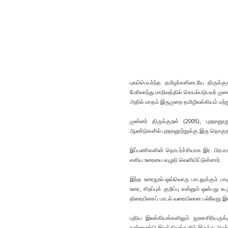
புலம்பெயர்ந்த தமிழர்களிடையே திருக்க
மேரிலாந்து மாநிலத்தில் செயல்படுபவர் மு
அதில் மாதம் இருமுறை தமிழிலக்கியம் மற்று
முன்னர் திருக்குறள் (2005), புறநான
ஆண்டுகளில் புறநானூற்றுக்கு இரு தொகுதி
இப்பணிகளின் தொடர்ச்சியாக இர. பிரபாகர
எளிய உரையை எழுதி வெளியிட்டுள்ளார்.
இந்த உரைநூல் ஒவ்வொரு பாடலுக்கும் பாட
உரை, சிறப்புக் குறிப்பு என்னும் ஒன்பது
திரையிசைப் பாடல் வரையிலான பல்வேறு இலக்
புதிய இலக்கியங்களிலும் நூலாசிரியருக்
நூற்றாண்டு இலக்கியங்களில் இருந்து அவர் 