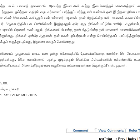
ற்ற பாடல். பாலைத் திணையில் அமைந்த இப்பாடலின் கூற்று 'இடைச்சுரத்துச் செவிலித்தாய் க
நடந்து நடை ஓய்ந்தன; எதிரில் வருபவர்களைப் பார்த்துப் பார்த்து என் கண்கள் ஒளி இழந்தன; நிச்சயம
ள்ள விண்மீன்களைக் காட்டிலும் பலர் உள்ளனர். ஆனால், நான் தேடுகின்ற என் மகளைக் காணவி
யர். “ஆகாயத்தில் பல விண்மீன்கள் இருந்தாலும் ஒரே ஒரு திங்கள் மட்டுமே உண்டு. அதுபோல், 
ற அளவில் பிறரைக் கண்டாலும், திங்களைப் போன்ற, தான் தேடுகின்ற தன் மகளைக் காணவில்லைய
துள்ளது. திங்கள் ஒன்றே ஆதலால், தன் மகள் ஒப்பற்றவள் என்று செவிலித்தாய் புலப்படுத்துகி
திருக்கும் கருத்து புதியது, இதுவரை எவரும் சொல்லாதது.
எளிமையும் முழுமையும் உடைய உரை ஒன்று இக்காலத்தில் தேவைப்படுவதை உணர்ந்த இர. பிரபாகர
்றத்தக்கது. இந்த உரையினைப் படித்து முடித்ததும் இலக்கிய ஆர்வலர்களின் உள்ளங்களில் உட
லக்கியங்கள் அனைத்திற்கும் உரை எழுதினால் எவ்வளவு நன்றாக இருக்கும்!' என்பதுதான்.
5.00.
டிய முகவரி:
 East, Bel Air, MD 21015
Print
< Prev
|
Index
|