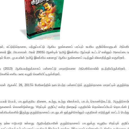
ுறள், எட்டுத்தொகை, பத்துப்பாட்டு ஆகிய நூல்களைப் பரப்பும் உயரிய குறிக்கோளுடன் அமெரி
னைவர் இர. பிரபாகரன். அவர் 2003ம் ஆண்டில் 'தமிழ் இலக்கிய ஆய்வுக் கூட்டம்' என்னும் அமைப்பை உ
ம் பேரா. மு.வ.வின் 'தமிழ் இலக்கிய வரலாறு' ஆகிய நூல்களைப் படித்தும் விவாதித்தும் வருகிறார்.
ூறு (2013) ஆகியவற்றுக்காகப் பன்னாட்டு மாநாடுகளை அமெரிக்காவில் நடத்தியிருக்கிறார்.
களில் எளிய உரை எழுதி வெளியிட்டிருக்கிறார்.
ன் ஆகஸ்ட் 26, 2017ல் மேரிலாந்தில் நடைபெற்ற பன்னாட்டுக் குறுந்தொகை மாநாட்டில் குறுந்
ியவர் பெயர், பாடலுக்குரிய திணை, கூற்று, கூற்று விளக்கம், பாடல், கொண்டுகூட்டு, அருஞ்சொற
 கூறுகளைக் கொண்டுள்ளது. 'சிறப்புக் குறிப்பு' என்ற நிறைவுப் பகுதியில் தொல்காப்பியம் தொடங்க
கியங்களில் இருந்து குறுந்தொகைப் பாடலுடன் ஒத்துச்செல்லும் பகுதிகள் எடுத்துக் காட்டப் பெற்
கு நல்ல ஈடுபாடு உள்ளது. ஆதிமந்தியாரின் குறுந்தொகைப் பாடலுக்கு எழுதிய சிறப்புக் குறிப்ப
காட்டியிருக்கும் ஒப்புமைப் பகுதிகள் இதற்குச் சான்று. “இருபதாம் நூற்றாண்டில், சிறந்த கவிஞராக 