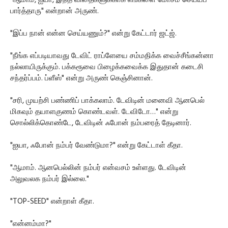
"ஆமாம், ஐயா, இந்த விதைகளுக்காக எங்களை மோசம் செய்யப்
பார்த்தாரு" என்றான் அருண்.
"இப்ப நான் என்ன செய்யணும்?" என்று கேட்டார் ஜட்ஜ்.
"நீங்க எப்படியாவது டேவிட் ராப்ளேயை சம்மதிக்க வைச்சீங்கன்னா
நல்லாயிருக்கும். பக்கரூவை பிழைக்கவைக்க இதுதான் கடைசி
சந்தர்ப்பம். ப்ளீஸ்" என்று அருண் கெஞ்சினான்.
"சரி, முயற்சி பண்ணிப் பாக்கலாம். டேவிடின் மனைவி ஆனபெல்
மிகவும் தயாளகுணம் கொண்டவள். டேவிடோ…" என்று
சொல்லிக்கொண்டே, டேவிடின் ஃபோன் நம்பரைத் தேடினார்.
"ஐயா, ஃபோன் நம்பர் வேண்டுமா?" என்று கேட்டாள் கீதா.
"ஆமாம். ஆனபெல்லின் நம்பர் என்வசம் உள்ளது. டேவிடின்
அலுவலக நம்பர் இல்லை."
"TOP-SEED" என்றாள் கீதா.
"என்னம்மா?"