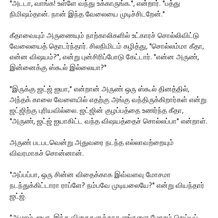
"அடடா, வாங்க! உள்ளே வந்து உக்காருங்க.", என்றார். "பத்து
நிமிஷம்தான். நான் இந்த வேலையை முடிச்சிடறேன்."
கீதாவையும் அருணையும் நாற்காலிகளில் உட்காரச் சொல்லிவிட்டு
வேலையைத் தொடர்ந்தார். சிலநிமிடம் கழித்து, "சொல்லம்மா கீதா,
என்ன விஷயம்?", என்று புன்சிரிப்போடு கேட்டார். "என்ன அருண்,
இன்னைக்கு ஸ்கூல் இல்லையா?"
"இருக்கு ஜட்ஜ் ஐயா," என்றான் அருண் ஒரு ஸ்கூல் தினத்தில்,
அந்தக் காலை வேளையில் எதற்கு அங்கு வந்திருக்கிறார்கள் என்று
ஜட்ஜிற்கு புரியவில்லை. ஜட்ஜின் குழப்பத்தை உணர்ந்த கீதா,
"அருண், ஜட்ஜ் ஐயாகிட்ட வந்த விஷயத்தைச் சொல்லப்பா" என்றாள்.
அருண் படபடவென்று அதுவரை நடந்த எல்லாவற்றையும்
விவரமாகச் சொன்னான்.
"அப்பப்பா, ஒரு சின்ன விதைக்காக இவ்வளவு மோசமா
நடந்துக்கிட்டாரா ராப்ளே? நம்பவே முடியலையே?" என்று வியந்தார்
ஜட்ஜ்.