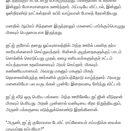
இடத்திற்கும் சட்டென்று போகமுடிந்தது. பக்கரூவின் உடல்நிலை
இன்னும் மோசமானதாக உணர்ந்தார். அப்படியே விட்டால், இன்னும்
ஒன்றிரண்டு நாட்கள்தான் உயிர் வாழ்வான் போலத் தோன்றியது.
மனதில் ஆயிரம் சிந்தனை இருந்தாலும் மகனைப் பார்க்கும்பொழுது
மிகவும் பெருமையாக இருந்தது.
ஜட்ஜ் குரோவ் தனது ஓய்வுகாலத்தில் அந்த ஊரில் பலவித தர்ம
காரியங்களைச் செய்துவந்தார். சின்னக் குழந்தைகளுக்குப் பாடம்
சொல்லிக் கொடுப்பது முதல், ஏழை எளியவர்களுக்குச் சட்டம்
சம்பந்தமான உதவிகளையும் அவர் செய்தார். மிகவும்
கண்ணியமானவர். அவரது மகனும் மகளும் மிகத்
தொலைவிலிருந்த ஊர்களில் குடும்பத்தோடு வாழ்ந்தனர். அவரது
மனைவியோ பல வருடங்கள் முன்பே இறைவனடி சேர்ந்து விட்டார்.
ஜட்ஜ் வீடு ஒரு பெரிய பங்களா. அந்த ஊரிலேயே ஜட்ஜின் வீடுதான்
மிகவும் பெரியது. அதன் முன்னால் வண்டியை கீதா நிறுத்தியதும்,
அருண் பக்கரூவை எடுத்துக்கொண்டு இறங்கினான்.
"அருண், ஜட்ஜ் குரோவால டேவிட் ராப்ளேயைச் சம்மதிக்க வைக்க
முடியும்னு நம்பறியா?"