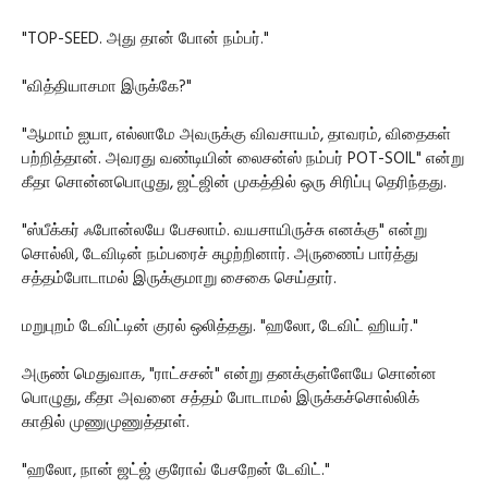
"TOP-SEED. அது தான் போன் நம்பர்."
"வித்தியாசமா இருக்கே?"
"ஆமாம் ஐயா, எல்லாமே அவருக்கு விவசாயம், தாவரம், விதைகள்
பற்றித்தான். அவரது வண்டியின் லைசன்ஸ் நம்பர் POT-SOIL" என்று
கீதா சொன்னபொழுது, ஜட்ஜின் முகத்தில் ஒரு சிரிப்பு தெரிந்தது.
"ஸ்பீக்கர் ஃபோன்லயே பேசலாம். வயசாயிருச்சு எனக்கு" என்று
சொல்லி, டேவிடின் நம்பரைச் சுழற்றினார். அருணைப் பார்த்து
சத்தம்போடாமல் இருக்குமாறு சைகை செய்தார்.
மறுபுறம் டேவிட்டின் குரல் ஒலித்தது. "ஹலோ, டேவிட் ஹியர்."
அருண் மெதுவாக, "ராட்சசன்" என்று தனக்குள்ளேயே சொன்ன
பொழுது, கீதா அவனை சத்தம் போடாமல் இருக்கச்சொல்லிக்
காதில் முணுமுணுத்தாள்.
"ஹலோ, நான் ஜட்ஜ் குரோவ் பேசறேன் டேவிட்."