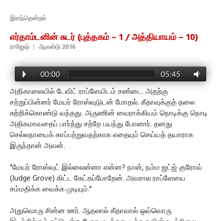
இளந்தென்றல்
எர்தாம்டனின் சுடர் (புத்தகம் – 1 / அத்தியாயம் – 10)
ராஜேஷ்
|
ஆகஸ்டு 2016
00:00
05:45
அதிகாலையில் டேவிட் ராப்ளேயிடம் சண்டை. அதற்கு
சற்றுப்பின்னர் மேயர் ரோஸ்வுடுடன் மோதல். கீதாவுக்குத் தலை
சுற்றிக்கொண்டு வந்தது. அருணின் வைராக்கியம் நொடிக்கு நொடி
அதிகமாவதைப் பார்த்து சற்றே பயந்து போனார். தனது
செல்லநாயைக் காப்பற்றுவதற்காக எதையும் செய்யத் தயாராக
இருந்தான் அவன்.
"மேயர் ரோஸ்வுட் இல்லைன்னா என்ன? நான், நம்ம ஜட்ஜ் குரோவ்
(Judge Grove) கிட்ட கேட்கப்போறேன். அவரால ராப்ளேயை
சம்மதிக்க வைக்க முடியும்."
அதுவொரு சின்ன ஊர். ஆதலால் கீதாவால் ஒவ்வொரு