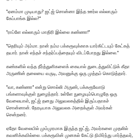
"ஏனம்மா முடியாது? ஜட்ஜ் சொன்னா இந்த ஊர்ல எல்லாரும்
கேப்பாங்க இல்ல?"
"ராப்ளே எல்லாரும் மாதிரி இல்லை கண்ணா!"
"தெரியும் அம்மா. நான் நம்ம பக்கரூவுக்காக யார்கிட்டயும் கேட்கத்
தயார். நான் எந்தச் சந்தர்ப்பத்தையும் விடப்போறது இல்லை."
கண்களில் வந்த நீர்த்துளிகளைக் கையால் துடைத்துவிட்டுக் கீதா
அருணின் தலையை வருடி, அவனுக்கு ஒரு முத்தம் கொடுத்தார்.
"வா, கண்ணா" என்று சொல்லி அருண், பக்கரூவோடு
பங்களாவுக்குள் நுழைந்தார். உள்ளே நுழையும்பொழுதே ஒரு
வேலையாள், ஜட்ஜ் தனது அலுவலகத்தில் இருப்பதாகச்
சொன்னான். நேரடியாக அலுவலக அறைக்குள் அவர்கள்
சென்றனர்.
ஏதோ வேலையில் மும்முரமாக இருந்த ஜட்ஜ், அவர்களை முதலில்
கவனிக்கவில்லை. பக்கரூவின் முனகல் கேட்டு நிமிர்ந்து பார்த்தவர்,