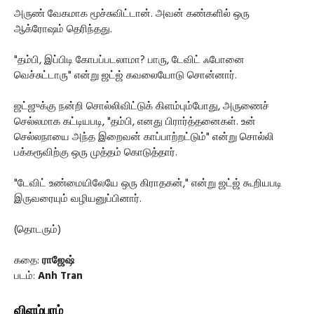
அருண் வேகமாக மூச்சுவிட்டான். அவன் கண்களில் ஒரு
ஆக்ரோஷம் தெரிந்தது.
"தம்பி, இப்பிடி கோபப்படலாமா? பாரு, டேவிட் ஃபோனை
வெச்சுட்டாரு" என்று ஜட்ஜ் கவலையோடு சொன்னார்.
ஜட்ஜுக்கு நன்றி சொல்லிவிட்டுக் கிளம்பும்போது, அருணைச்
செல்லமாக கட்டியபடி, "தம்பி, எனது பிரார்த்தனைகள். உன்
செல்லநாயை அந்த இறைவன் காப்பாற்றட்டும்" என்று சொல்லி
பக்கரூவிற்கு ஒரு முத்தம் கொடுத்தார்.
"டேவிட் உண்மையிலேயே ஒரு கிராதகன்," என்று ஜட்ஜ் கூறியபடி
இருவரையும் வழியனுப்பினார்.
(தொடரும்)
கதை:
ராஜேஷ்
படம்:
Anh Tran
விளம்பரம்