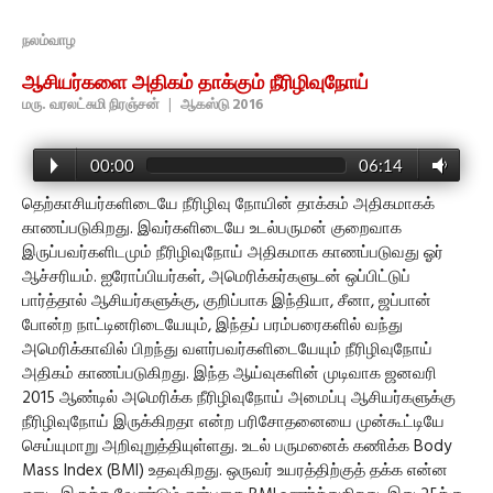
நலம்வாழ
ஆசியர்களை அதிகம் தாக்கும் நீரிழிவுநோய்
மரு. வரலட்சுமி நிரஞ்சன்
|
ஆகஸ்டு 2016
00:00
06:14
தெற்காசியர்களிடையே நீரிழிவு நோயின் தாக்கம் அதிகமாகக்
காணப்படுகிறது. இவர்களிடையே உடல்பருமன் குறைவாக
இருப்பவர்களிடமும் நீரிழிவுநோய் அதிகமாக காணப்படுவது ஓர்
ஆச்சரியம். ஐரோப்பியர்கள், அமெரிக்கர்களுடன் ஒப்பிட்டுப்
பார்த்தால் ஆசியர்களுக்கு, குறிப்பாக இந்தியா, சீனா, ஜப்பான்
போன்ற நாட்டினரிடையேயும், இந்தப் பரம்பரைகளில் வந்து
அமெரிக்காவில் பிறந்து வளர்பவர்களிடையேயும் நீரிழிவுநோய்
அதிகம் காணப்படுகிறது. இந்த ஆய்வுகளின் முடிவாக ஜனவரி
2015 ஆண்டில் அமெரிக்க நீரிழிவுநோய் அமைப்பு ஆசியர்களுக்கு
நீரிழிவுநோய் இருக்கிறதா என்ற பரிசோதனையை முன்கூட்டியே
செய்யுமாறு அறிவுறுத்தியுள்ளது. உடல் பருமனைக் கணிக்க Body
Mass Index (BMI) உதவுகிறது. ஒருவர் உயரத்திற்குத் தக்க என்ன