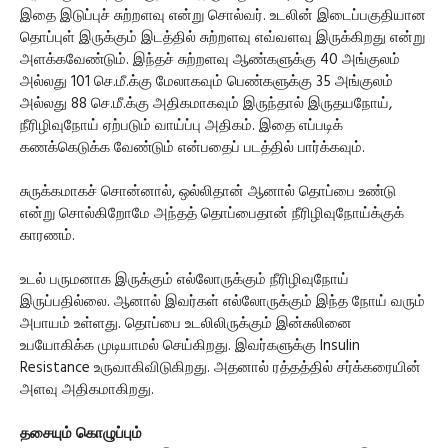
இதை இடுப்புச் சுற்றளவு என்று சொல்வர். உடலின் இடைப்பகுதியான
தொப்புள் இருக்கும் இடத்தில் சுற்றளவு எவ்வளவு இருக்கிறது என்று
அளக்கவேண்டும். இந்தச் சுற்றளவு ஆண்களுக்கு 40 அங்குலம்
அல்லது 101 செ.மீ.க்கு மேலாகவும் பெண்களுக்கு 35 அங்குலம்
அல்லது 88 செ.மீ.க்கு அதிகமாகவும் இருந்தால் இருதயநோய்,
நீரிழிவுநோய் ஏற்படும் வாய்ப்பு அதிகம். இதை எப்படிக்
கணக்கெடுக்க வேண்டும் என்பதைப் படத்தில் பார்க்கவும்.
சுருக்கமாகச் சொன்னால், ஒல்லிதான் ஆனால் தொப்பை உண்டு
என்று சொல்கிறோமே அந்தத் தொப்பைதான் நீரிழிவுநோய்க்குக்
காரணம்.
உடல் பருமனாக இருக்கும் எல்லோருக்கும் நீரிழிவுநோய்
இருப்பதில்லை. ஆனால் இவர்கள் எல்லோருக்கும் இந்த நோய் வரும்
அபாயம் உள்ளது. தொப்பை உடலிலிருக்கும் இன்சுலினை
உபயோகிக்க முடியாமல் செய்கிறது. இவர்களுக்கு Insulin
Resistance உருவாகிவிடுகிறது. அதனால் ரத்தத்தில் சர்க்கரையின்
அளவு அதிகமாகிறது.
தசையும் கொழுப்பும்