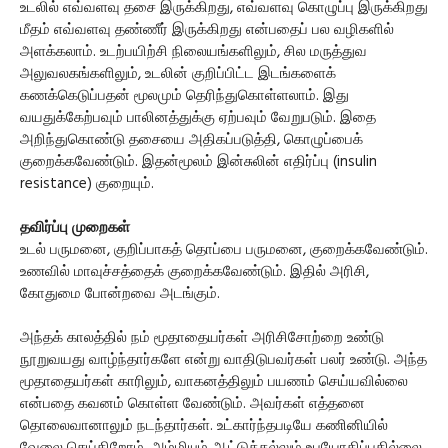
உடலில் எவ்வளவு தசை இருக்கிறது, எவ்வளவு கொழுப்பு இருக்கிறது
மீதம் எவ்வளவு தண்ணீர் இருக்கிறது என்பதைப் பல வழிகளில்
அளக்கலாம். உடற்பயிற்சி நிலையங்களிலும், சில மருத்துவ
அலுவலகங்களிலும், உடலின் குறிப்பிட்ட இடங்களைக்
கணக்கெடுப்பதன் மூலமும் தெரிந்துகொள்ளலாம். இது
வயதுக்கேற்பவும் பாலினத்துக்கு ஏற்பவும் வேறுபடும். இதை
அறிந்துகொண்டு தசையை அதிகப்படுத்தி, கொழுப்பைக்
குறைக்கவேண்டும். இதன்மூலம் இன்சுலின் எதிர்ப்பு (insulin
resistance) குறையும்.
தவிர்ப்பு முறைகள்
உடல் பருமனை, குறிப்பாகத் தொப்பை பருமனை, குறைக்கவேண்டும்.
உணவில் மாவுச்சத்தைக் குறைக்கவேண்டும். இதில் அரிசி,
கோதுமை போன்றவை அடங்கும்.
அந்தக் காலத்தில் நம் மூதாதையர்கள் அரிசிசோற்றை உண்டு
நூறுவயது வாழ்ந்தார்களே என்று வாதிடுபவர்கள் பலர் உண்டு. அந்த
மூதாதையர்கள் காரிலும், வாகனத்திலும் பயணம் செய்யவில்லை
என்பதை கவனம் கொள்ள வேண்டும். அவர்கள் எத்தனை
தொலைவானாலும் நடந்தார்கள். உட்கார்ந்தபடியே கணினியில்