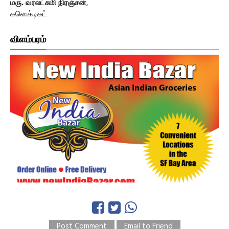
மரு. வரலட்சுமி நிரஞ்சன்
,
கனெக்டிகட்
விளம்பரம்
Post Comment
Email to Friend