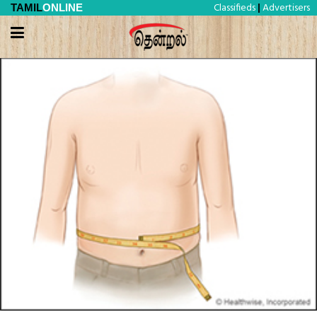
Classifieds
Advertisers
TAMIL
ONLINE
|