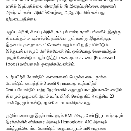
வேலை செய்கிறோம். அம்மியும் ஆட்டுக்கல்லும் உபயோகிப்பதில்லை.
உரலில் இடிப்பதில்லை. கிணற்றில் நீர் இறைப்பதில்லை. அதனால்
அவர்கள் உண்ட அரிசிச்சோற்றை அதே அளவில் உண்பது
ஏற்புடையதில்லை.
பழுப்பு அரிசி, சிவப்பு அரிசி, கம்பு போன்ற தானியங்களில் இருந்து
கிடைக்கும் மாவுச்சத்தில் நார்ப்பொருள் கலந்து இருக்கிறது.
இதனால் குறைவாக உட்கொண்டாலும் வயிறு நிரம்பிவிடும்.
இத்துடன் புரதமும் சேர்க்கவேண்டும். ஒவ்வொரு வேளையிலும்
புரதம் வேண்டும். பதப்படுத்திய உணவுவகைகளை (Processed
foods) உண்பதைக் குறைக்கவேண்டும்.
உடற்பயிற்சி வேண்டும். தசைகளைப் பெருக்க எடை தூக்க
வேண்டும். வாரத்தில் 3 மணி நேரமாவது உடற்பயிற்சி
செய்யவேண்டும். மற்ற நேரங்களில் சுறுசுறுப்பாக இயங்கவேண்டும்.
தினமும் ஒருமணி நேரம் உடற்பயிற்சி செய்துவிட்டு எஞ்சிய 23
மணிநேரமும் உண்டு, உறங்கினால் பலனிருக்காது.
குடும்ப வரலாறு இருப்பவர்களும், BMI 23க்கு மேல் இருப்பவர்களும்
இரத்தத்தில் சர்க்கரை அளவும் Hemoglobin A1C அளவும்
பார்த்துக்கொள்ள வேண்டும். வருடாவருடம் பரிசோதனை