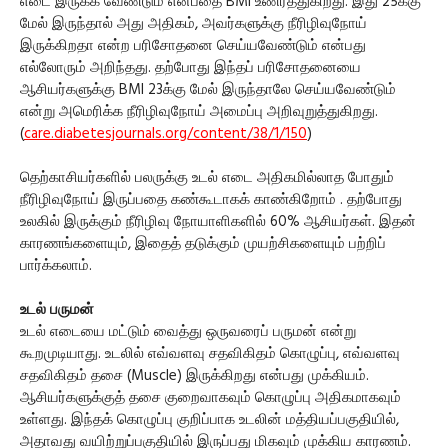
எடை இருக்க வேண்டும் என்பதை BMI உணர்த்துகிறது. இது 25க்கு
மேல் இருந்தால் அது அதிகம், அவர்களுக்கு நீரிழிவுநோய்
இருக்கிறதா என்ற பரிசோதனை செய்யவேண்டும் என்பது
எல்லோரும் அறிந்தது. தற்போது இந்தப் பரிசோதனையை
ஆசியர்களுக்கு BMI 23க்கு மேல் இருந்தாலே செய்யவேண்டும்
என்று அமெரிக்க நீரிழிவுநோய் அமைப்பு அறிவுறுத்துகிறது.
(
care.diabetesjournals.org/content/38/1/150
)
தெற்காசியர்களில் பலருக்கு உடல் எடை அதிகமில்லாத போதும்
நீரிழிவுநோய் இருப்பதை கண்கூடாகக் காண்கிறோம் . தற்போது
உலகில் இருக்கும் நீரிழிவு நோயாளிகளில் 60% ஆசியர்கள். இதன்
காரணங்களையும், இதைத் தடுக்கும் முயற்சிகளையும் பற்றிப்
பார்க்கலாம்.
உடல் பருமன்
உடல் எடையை மட்டும் வைத்து ஒருவரைப் பருமன் என்று
கூறமுடியாது. உடலில் எவ்வளவு சதவிகிதம் கொழுப்பு, எவ்வளவு
சதவிகிதம் தசை (Muscle) இருக்கிறது என்பது முக்கியம்.
ஆசியர்களுக்குத் தசை குறைவாகவும் கொழுப்பு அதிகமாகவும்
உள்ளது. இந்தக் கொழுப்பு குறிப்பாக உடலின் மத்தியப்பகுதியில்,
அதாவது வயிற்றுப்பகுதியில் இருப்பது மிகவும் முக்கிய காரணம்.