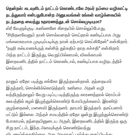
தென்றல்: கடவுளிடம் நாட்டம் கொண்டாலே அவர் நம்மை வழிகாட்டி
நடத்துவார் என்பதுபோன்ற அனுபவங்கள் உங்கள் வாழ்க்கையில்
நடந்ததை வைத்து உதாரணத்துடன் சொல்லமுடியுமா?
ஸ்ரீ வேளுக்குடி: கண்ணனே கீதையில் சொல்லும்போது,
"சிறிதளவேனும் நான் சொல்வதைச் செய்தால் கண்டிப்பாக அது
மங்களகரமாக முடியும்படிக்கு நான் ஏற்பாடு செய்கிறேன்" என்கிறார்.
"நஹி கல்யாணக்ருத் கஸ்சித் துர்கதிம் தாத கச்சதி" என்கிறார்.
அந்த நாட்டம் இருந்து, வெறுப்பில்லாமல், விலக்காமல்
இறைவனிடத்தில் நாட்டம் கொண்டால், கண்டிப்பாக வழிநடத்திச்
செல்வார்.
நானும் ஏதோ படித்து எங்கோ இருந்தவன்தான். தந்தையார்
இருந்தார், சொல்லிக்கொடுத்தார். உண்மை. அதன் வழி
வந்திருந்தாலும் வேறு படிப்பு படித்திருந்த காரணத்தால் ரொம்பச்
சுலபத்தில் சுழல் இழுத்துக்கொண்டு போயிருக்கலாம். இரண்டு
குழந்தைகள், மனைவி இருந்தனர். தாயார் இருந்தார். தகப்பனார்
மட்டும் இல்லை. அந்தச் சமயத்தில் ஏதோ ஒன்று இழுத்துக்கொண்டு
போகாமல், தந்தையினுடைய அருள், இறைவனிடத்தில் இருந்த ஒரு
சிறு நாட்டம், இந்த அளவுக்குக் கொண்டுவந்து
விடணும்ங்கறதில்லை. அது அவராகப் பார்த்து கைப்பிடித்து