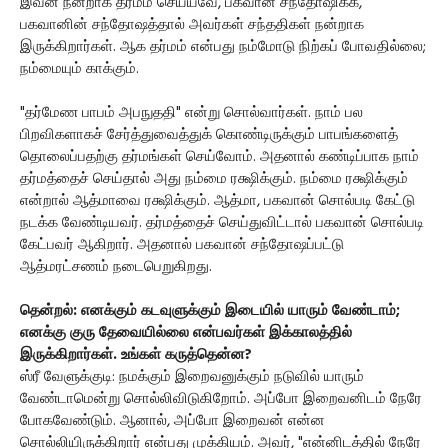
இவன் நன்றாக தர்மம் செய்யவே, பகவான் சந்தோஷிக்க,
பகவானின் சந்தோஷத்தால் அவர்கள் சந்ததிகள் நன்றாக
இருக்கிறார்கள். ஆக தர்மம் என்பது நம்மோடு நிற்கப் போவதில்லை;
நம்மையும் காக்கும்.
"தர்மேண பாபம் அபநுததி" என்று சொல்வார்கள். நாம் பல
பிறவிகளாகச் சேர்த்துவைத்துக் கொண்டிருக்கும் பாபங்களைத்
தொலைப்பதற்கு தர்மங்கள் செய்வோம். அதனால் கண்டிப்பாக நாம்
தர்மத்தைச் செய்தால் அது நம்மை ரக்ஷிக்கும். நம்மை ரக்ஷிக்கும்
என்றால் ஆத்மாவை ரக்ஷிக்கும். ஆத்மா, பகவான் சொல்படி கேட்டு
நடக்க வேண்டியவர். தர்மத்தைச் செய்துவிட்டால் பகவான் சொல்படி
கேட்பவர் ஆகிறார். அதனால் பகவான் சந்தோஷப்பட்டு
ஆத்மரட்சணம் நடைபெறுகிறது.
தென்றல்: எனக்கும் கடவுளுக்கும் இடையில் யாரும் வேண்டாம்;
எனக்கு குரு தேவையில்லை என்பவர்கள் இக்காலத்தில்
இருக்கிறார்கள். உங்கள் கருத்தென்ன?
ஸ்ரீ வேளுக்குடி: நமக்கும் இறைவனுக்கும் நடுவில் யாரும்
வேண்டாமென்று சொல்லிவிடுகிறோம். அப்போ இறைவனிடம் நேரே
போகவேண்டும். ஆனால், அப்போ இறைவன் என்ன
சொல்லியிருக்கிறார் என்பது முக்கியம். அவர், "என்னிடத்தில் நேரே