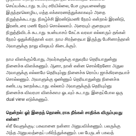
செய்யக்கூடாது. உடம்பு சரியில்லை, பேச முடியலைன்னு
இருந்தாலொழிய, மத்த எக்காரணத்துக்காகவும் அதை
நிறுத்தக்கூடாது. நிகழ்ச்சி இரண்டுமணி நேரம் என்றால் இரண்டு,
இரண்டரை மணி நேரம் சொல்லலாம். அரையும் குறையுமா
நிறுத்திவிடக் கூடாது. உபன்யாசம் கேட்க வரவா எல்லாரும் தங்கள்
நேரம் ஒதுக்கித்தான் வரா. நாம சிரத்தையா இருந்து பேசினாத்தான்
அவாளுக்கு நாலு விஷயம் கிடைக்கும்.
நாம விளக்கும்போது, அவர்களுக்கு எதுவுமே தெரியாதுன்னு
நினைச்சு விளக்கணும். ஆனா, நான் என்ன சொல்றேனோ அதுல
அவாளுக்கு எல்லாமே தெரியும்னு நினைச்சு ரொம்ப ஜாக்கிரதையாச்
சொல்லணும். அவாளுக்கு ஒண்ணும் தெரியாதுன்னு நினைச்சு
கண்டபடி உளறக்கூடாது. எல்லாம் அவாளுக்குத் தெரியும்னு
நினைச்சு விவரமா விளக்காம ஓடவும் கூடாது. இதைப்போல ஒரு
dual view எடுக்கணும்.
தென்றல்: ஓர் இறைத் தொண்டராக நீங்கள் சாதிக்க விரும்புவது
என்ன?
ஸ்ரீ வேளுக்குடி: பகவானை நன்னா அனுபவிக்கணும். பலருக்கு
அந்த அனுபவத்தைப் பகிர்ந்துக்கணும். பல பேருடன் பகவத்