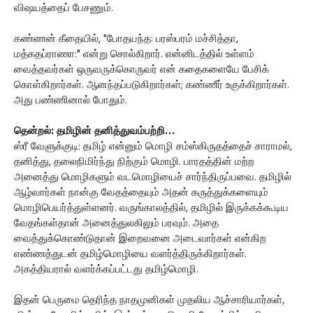
விஷயத்தைப் பேசணும்.
கண்ணன் கீதையில், "போதயந்த: பரஸ்பரம் மச்சித்தா,
மத்கதப்ராணா:" என்று சொல்கிறார். என்னிடத்தில் உள்ளம்
வைத்தவர்கள் ஒருவருக்கொருவர் என் கதைகளையே பேசிக்
கொள்கிறார்கள். ஆனந்தப்படுகிறார்கள்; கண்ணீர் உகுக்கிறார்கள்.
அது பண்ணினால் போதும்.
தென்றல்: தமிழின் தனித்துவம்பற்றி…
ஸ்ரீ வேளுக்குடி: தமிழ் என்னும் மொழி சம்ஸ்கிருதத்தைச் சாராமல்,
தனித்து, தலைநிமிர்ந்து நிற்கும் மொழி. பாரதத்தின் மற்ற
அனைத்து மொழிகளும் வடமொழியைச் சார்ந்திருப்பவை. தமிழில்
ஆழ்வார்கள் நான்கு வேதத்தையும் அதன் கருத்துக்களையும்
மொழிபெயர்த்துள்ளனர். வருங்காலத்தில், தமிழில் இருக்கக்கூடிய
வேதங்கள்தான் அனைத்துலகிலும் பரவும். அதை
வைத்துக்கொண்டுதான் இறைவனை அடைவார்கள் என்கிற
எண்ணத்துடன் தமிழ்மொழியை வளர்த்திருக்கிறார்கள்.
அகத்தியரால் வளர்க்கப்பட்டது தமிழ்மொழி.
இதன் பெருமை தெரிந்த நாதமுனிகள் முதலிய ஆச்சாரியார்கள்,