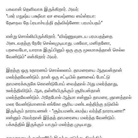
பகவான் தெளிவாக இருக்கிறார். அவர்:
"பசுர் மநுஷ்ய பக்ஷீவா ஏச வைஷ்ணவ ஸம்ஸ்ரயா:
தேநைவ தே ப்ரயாச்யந்தி தத்விஷ்ணோ: பரமம்பதம்"
என்று சொல்லியிருக்கிறார். "விஷ்ணுவுடைய பரமபதத்தை
அடைவதற்கு நேரே செல்லமுடியாது. பசுவோ, மனிதனோ,
பறவையோ, யாராக இருப்பினும் ஒரு குரு மூலமாகத்தான் செல்ல
வேண்டும்" என்கிறார் அவர்.
இதற்கு ஒரு உதாரணம் சொல்லலாம். தாமரையை ஆதவன்தான்
மலர்த்தவேண்டும். நான் ஒரு சட்டியில் தணலைப் போட்டு
தாமரைக்கருகே கொண்டுபோய் வைத்தால் அது மலர்த்தாது,
உலர்த்திவிடும். ஆக, தள்ளியிருக்கும் சூரியன்தான்
மலர்த்தவேண்டும். அதேபோல் ஆத்மா என்னும் தாமரை, ஞானத்தால்
மலர வேண்டுமானால் எங்கோ சூரிய மண்டலத்திற்கு நடுவில்
இருக்கும் நாராயணன் - "சூர்யமண்டலமத்ய வர்த்தீ நாராயணா!"
என்னும் அவர்தான் இந்தத் தாமரையை மலர்த்த வேண்டும்.
பக்கத்தில் இருக்கும் யாரும் மலர்த்த முடியாது.