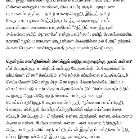
ராமானுஜர் காலத்திற்குப் பின்னால் நம்பிள்ளை, பெரியவாச்சான்
பிள்ளை என்னும் மகான்கள், திவ்யப் பிரபந்தம் - நாராயண
ப்ரவசனங்களுக்கு - தமிழில் உரையெழுதி, இந்தத் தமிழ்
வேதமாகிய நாலாயிரத்திற்கு மிகுந்த பெருமையூட்டினர்.
கடைசியாக மணவாள மாமுனிகள் "ஆற்றில் கரைத்த புளி
அல்லவோ தமிழ் ஆரணமே" என்று புகழ்ந்தார். தமிழ் வேதங்களாகிய
நாலாயிரமும், மணவாள மாமுனிகள் அவதரிக்காமல் போயிருந்தால்
அதன் பெருமை உலகிற்கு வந்திருக்குமா என்று தெரியாது.
தென்றல்: சாஸ்திரங்கள் சொல்லும் வழிமுறைகளுக்கு மூலம் என்ன?
ஸ்ரீ வேளுக்குடி: சாஸ்திரம் என்பது வேதசாஸ்திரம். வேதங்களில்
கர்மங்கள் விசாரிக்கப்படும். எந்தெந்தக் கர்மத்தை எப்படியெப்படிச்
செய்யவேண்டுமென்று அது சொல்லும். வேதாந்தத்தில் பிரம்மம்
விசாரிக்கப்படும். கர்மத்தால் ஆராதிக்கப்படும் பிரம்மத்தைப்பற்றிக்
கூறுவது அது. அதோடு நில்லாமல் ஸ்மிருதி என்பதும்
சொல்லப்படுகிறது. போதாயன ஸ்மிருதி, ஆச்வலாயன ஸ்மிருதி,
கௌதம ஸ்மிருதி போன்ற ஸ்மிருதிகளில் எந்த சம்ஸ்காரத்தை
எப்படிச் செய்யணும் - பிறந்தால் என்ன, இறந்தால் என்ன, கல்யாணம்
ஆனால் என்ன, சீமந்தமானால் என்ன - என எல்லாவற்றிற்குமே
அந்த ஸ்மிருதிகளில் வழிகாட்டுதல்கள் இருக்கும். பக்தியைப்பற்றி,
எப்படி இறையன்போடு இருப்பது, ஞானத்தை எப்படி