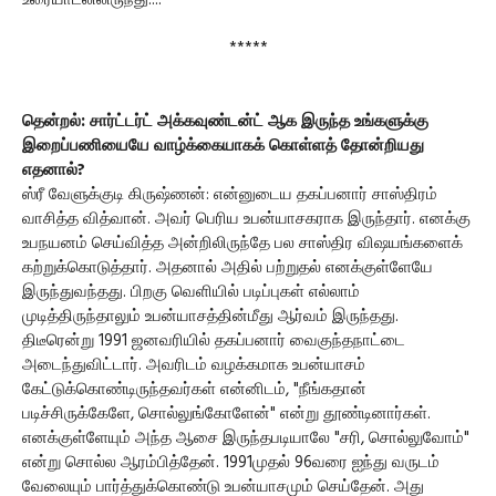
உரையாடலிலிருந்து....
*****
தென்றல்: சார்ட்டர்ட் அக்கவுண்டன்ட் ஆக இருந்த உங்களுக்கு
இறைப்பணியையே வாழ்க்கையாகக் கொள்ளத் தோன்றியது
எதனால்?
ஸ்ரீ வேளுக்குடி கிருஷ்ணன்: என்னுடைய தகப்பனார் சாஸ்திரம்
வாசித்த வித்வான். அவர் பெரிய உபன்யாசகராக இருந்தார். எனக்கு
உபநயனம் செய்வித்த அன்றிலிருந்தே பல சாஸ்திர விஷயங்களைக்
கற்றுக்கொடுத்தார். அதனால் அதில் பற்றுதல் எனக்குள்ளேயே
இருந்துவந்தது. பிறகு வெளியில் படிப்புகள் எல்லாம்
முடித்திருந்தாலும் உபன்யாசத்தின்மீது ஆர்வம் இருந்தது.
திடீரென்று 1991 ஜனவரியில் தகப்பனார் வைகுந்தநாட்டை
அடைந்துவிட்டார். அவரிடம் வழக்கமாக உபன்யாசம்
கேட்டுக்கொண்டிருந்தவர்கள் என்னிடம், "நீங்கதான்
படிச்சிருக்கேளே, சொல்லுங்கோளேன்" என்று தூண்டினார்கள்.
எனக்குள்ளேயும் அந்த ஆசை இருந்தபடியாலே "சரி, சொல்லுவோம்"
என்று சொல்ல ஆரம்பித்தேன். 1991முதல் 96வரை ஐந்து வருடம்
வேலையும் பார்த்துக்கொண்டு உபன்யாசமும் செய்தேன். அது