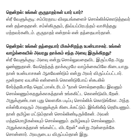
தென்றல்: உங்கள் குருநாதர்கள் யார் யார்?
ஸ்ரீ வேளுக்குடி: சம்பிரதாய விஷயங்களைச் சொல்லிக்கொடுத்தவர்
என் தந்தைதான். சம்ஸ்கிருதம், திவ்யப்பிரபந்தம் வாசித்தது
மற்றவர்களிடம். குருநாதர் என்றால் என் தந்தையார்தான்.
தென்றல்: உங்கள் தந்தையார் மிகச்சிறந்த உபன்யாசகர். உங்கள்
வாழ்க்கையில் அவரது தாக்கம் எந்த அளவு இருக்கிறது?
ஸ்ரீ வேளுக்குடி: அளவு என்று சொல்லுவதைவிட இருப்பதே அது
ஒண்ணுதான். வேறெந்தத் தாக்கமுமே வாழ்க்கையிலே கிடையாது.
நான் உபன்யாசகன் ஆகவேண்டும் என்று அவர் விருப்பப்பட்டார்.
மூன்றரை வயசில் என்னைக் கொண்டுபோய் ஸ்கூலில்
சேர்த்தபோதே ஹெட்மாஸ்டரிடம் "நான் சொல்றதையே இவனும்
சொல்லணும்கறதுக்காகத்தான் உங்ககிட்ட கொண்டுவிடறேன்.
அதுக்குண்டான புது லௌகீக படிப்பு சொல்லிக் கொடுங்கோ. அந்த
எக்ஸ்போஷரும் அவனுக்குக் கிடைக்கட்டும். இங்கிலீஷ் தெரியணும்.
நான் தமிழ்ல மட்டும்தான் சொல்லிண்டிருக்கேன். அவன்
மத்தமொழிகள்லயும் சொல்லணும். தமிழ்லயும் சொல்லணும்.
அதுக்காகத்தான் உங்கள்ட்ட விடறேன்" என்று அன்றைக்கே
சொன்னார். அவருடைய விருப்பம்தான் இது.