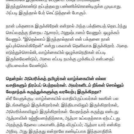
கல்விக்கே இருக்கின்ற பெருமை. பக்தி மார்க்கத்தில்
இருந்துகொண்டு தப்புத்தவறு பண்ணிக்கொண்டிருக்க முடியாது.
அப்படி இருந்தால் பேர் கெட்டுத்தான் போகும்.
நான் பக்தனாக இருக்கிறேன் என்றால் அந்த பக்தியைத் தொடர்ந்து
செய்வதற்கு நிறைய ஆசாரம், அனுஷ்டானம் வேணும். ஒழுக்கம்
வேணும். "இதெல்லாம் இருந்தால்தான் என் பக்தனை நான்
ஒப்புக்கொள்கிறேன்" என்று பகவான் தெளிவாக இருக்கிறார். அதை
எடுத்துச்சொல்லி, வாழ்க்கையில் ஒழுக்கநெறிகள் எப்படி
இருக்கவேண்டும், அவை எப்படி நமக்கு முக்கியம் என்பதைப்
புரியவைக்க வேண்டும்.
தென்றல்: அமெரிக்கத் தமிழர்கள் வாழ்க்கையின் எல்லா
வசதிகளும் நிரம்பப் பெற்றவர்கள். அவர்களிடம் நீங்கள் சொல்லும்
வேதாந்தக் கருத்துக்களுக்கு வரவேற்பு இருக்கிறதா?
ஸ்ரீ வேளுக்குடி: வாழ்க்கையில் வசதியிருப்பவர்கள் உலகின் பல
இடங்களிலும் இருக்கிறார்கள். இந்தியாவிலும் இருக்கிறார்கள்,
அமெரிக்காவிலும் இருக்கிறார்கள். வேதாந்தக் கருத்து என்பது
ஆத்மாவின் உஜ்ஜீவனத்திற்காக, ஆத்மா உய்வதற்காக ஏற்பட்டது.
அதற்குத் தேவை பகவானிடத்தே விருப்பம்; ஆத்மா யார் என்கிற
அறிவு. அது இருந்தது என்றாலே கண்டிப்பாக இந்தமாதிரிக்