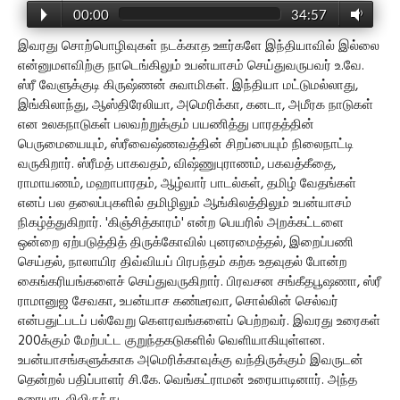
00:00
34:57
இவரது சொற்பொழிவுகள் நடக்காத ஊர்களே இந்தியாவில் இல்லை
என்னுமளவிற்கு நாடெங்கிலும் உபன்யாசம் செய்துவருபவர் உ.வே.
ஸ்ரீ வேளுக்குடி கிருஷ்ணன் சுவாமிகள். இந்தியா மட்டுமல்லாது,
இங்கிலாந்து, ஆஸ்திரேலியா, அமெரிக்கா, கனடா, அமீரக நாடுகள்
என உலகநாடுகள் பலவற்றுக்கும் பயணித்து பாரதத்தின்
பெருமையையும், ஸ்ரீவைஷ்ணவத்தின் சிறப்பையும் நிலைநாட்டி
வருகிறார். ஸ்ரீமத் பாகவதம், விஷ்ணுபுராணம், பகவத்கீதை,
ராமாயணம், மஹாபாரதம், ஆழ்வார் பாடல்கள், தமிழ் வேதங்கள்
எனப் பல தலைப்புகளில் தமிழிலும் ஆங்கிலத்திலும் உபன்யாசம்
நிகழ்த்துகிறார். 'கிஞ்சித்காரம்' என்ற பெயரில் அறக்கட்டளை
ஒன்றை ஏற்படுத்தித் திருக்கோவில் புனரமைத்தல், இறைப்பணி
செய்தல், நாலாயிர திவ்வியப் பிரபந்தம் கற்க உதவுதல் போன்ற
கைங்கரியங்களைச் செய்துவருகிறார். பிரவசன சங்கீதபூஷணா, ஸ்ரீ
ராமானுஜ சேவகா, உபன்யாச கண்டீரவா, சொல்லின் செல்வர்
என்பதுட்படப் பல்வேறு கௌரவங்களைப் பெற்றவர். இவரது உரைகள்
200க்கும் மேற்பட்ட குறுந்தகடுகளில் வெளியாகியுள்ளன.
உபன்யாசங்களுக்காக அமெரிக்காவுக்கு வந்திருக்கும் இவருடன்
தென்றல் பதிப்பாளர் சி.கே. வெங்கட்ராமன் உரையாடினார். அந்த