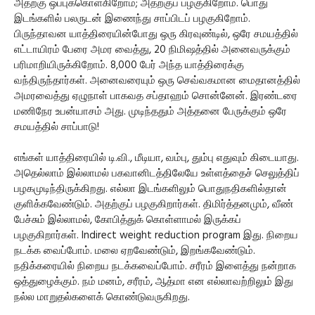
அதற்கு ஒப்புக்கொள்கிறோம்; அதற்குப் பழகுகிறோம். பொது
இடங்களில் பலருடன் இணைந்து சாப்பிடப் பழகுகிறோம்.
பிருந்தாவன யாத்திரையின்போது ஒரு கிரவுண்டில், ஒரே சமயத்தில்
எட்டாயிரம் பேரை அமர வைத்து, 20 நிமிஷத்தில் அனைவருக்கும்
பரிமாறியிருக்கிறோம். 8,000 பேர் அந்த யாத்திரைக்கு
வந்திருந்தார்கள். அனைவரையும் ஒரு செவ்வகமான மைதானத்தில்
அமரவைத்து ஏழுநாள் பாகவத சப்தாஹம் சொன்னேன். இரண்டரை
மணிநேர உபன்யாசம் அது. முடிந்ததும் அத்தனை பேருக்கும் ஒரே
சமயத்தில் சாப்பாடு!
எங்கள் யாத்திரையில் டி.வி., மீடியா, வம்பு, தும்பு எதுவும் கிடையாது.
அதெல்லாம் இல்லாமல் பகவானிடத்திலேயே உள்ளத்தைச் செலுத்திப்
பழகமுடிந்திருக்கிறது. எல்லா இடங்களிலும் பொதுநதிகளில்தான்
குளிக்கவேண்டும். அதற்குப் பழகுகிறார்கள். திமிர்த்தனமும், வீண்
பேச்சும் இல்லாமல், கோபித்துக் கொள்ளாமல் இருக்கப்
பழகுகிறார்கள். Indirect weight reduction program இது. நிறைய
நடக்க வைப்போம். மலை ஏறவேண்டும், இறங்கவேண்டும்.
நதிக்கரையில் நிறைய நடக்கவைப்போம். சரீரம் இளைத்து நன்றாக
ஒத்துழைக்கும். நம் மனம், சரீரம், ஆத்மா என எல்லாவற்றிலும் இது
நல்ல மாறுதல்களைக் கொண்டுவருகிறது.