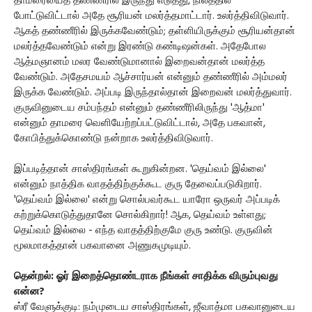
தாமரையைத் தண்ணீரில் இருந்து எடுத்து, நிலத்தில்
போட்டுவிட்டால் அதே சூரியன் மலர்த்தமாட்டார். உலர்த்திவிடுவார்.
ஆகத் தண்ணீரில் இருக்கவேண்டும்; தள்ளியிருக்கும் சூரியன்தான்
மலர்த்தவேண்டும் என்று இரண்டு கண்டிஷன்கள். அதேபோல
ஆத்மஞானம் மலர வேண்டுமானால் இறைவன்தான் மலர்த்த
வேண்டும். அதேசமயம் ஆச்சார்யன் என்னும் தண்ணீரில் அம்மலர்
இருக்க வேண்டும். அப்படி இருந்தால்தான் இறைவன் மலர்த்துவார்.
குருவினுடைய சம்பந்தம் என்னும் தண்ணீரிலிருந்து 'ஆத்மா'
என்னும் தாமரை வெளியேற்றப்பட்டுவிட்டால், அதே பகவான்,
கோபித்துக்கொண்டு நன்றாக உலர்த்திவிடுவார்.
இப்படித்தான் சாஸ்திரங்கள் கூறுகின்றன. 'தெய்வம் இல்லை'
என்னும் நாத்திக வாதத்திற்குக்கூட குரு தேவைப்படுகிறார்.
'தெய்வம் இல்லை' என்று சொல்பவர்கூட யாரோ ஒருவர் அப்படிக்
கற்றுக்கொடுத்துதானே சொல்கிறார்! ஆக, தெய்வம் உள்ளது;
தெய்வம் இல்லை - எந்த வாதத்திற்குமே குரு உண்டு. குருவின்
மூலமாகத்தான் பகவானை அணுகமுடியும்.
தென்றல்: ஓர் இறைத்தொண்டராக நீங்கள் சாதிக்க விரும்புவது
என்ன?
ஸ்ரீ வேளுக்குடி: நம்முடைய சாஸ்திரங்கள், ஜீவாத்மா பகவானுடைய