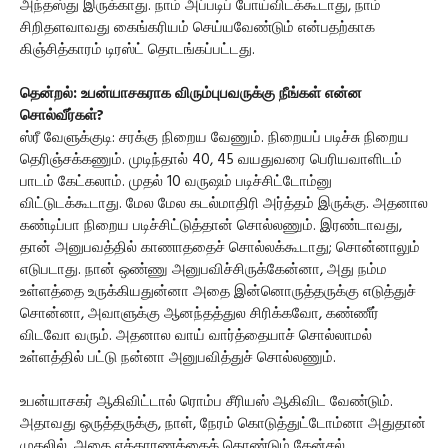
அந்தஸ்து இருக்காது. நாம் அப்படிப் போய்விடக்கூடாது, நாம்
சிறிதளவாவது கைங்கரியம் செய்யவேண்டும் என்பதற்காக
கிஞ்சித்காரம் டிரஸ்ட் தொடங்கப்பட்டது.
தென்றல்: உபன்யாசகராக விரும்புபவருக்கு நீங்கள் என்ன
சொல்வீர்கள்?
ஸ்ரீ வேளுக்குடி: சரக்கு நிறைய வேணும். நிறையப் படிச்சு நிறைய
தெரிஞ்சக்கணும். முடிந்தால் 40, 45 வயதுவரை பெரியவாளிடம்
பாடம் கேட்கலாம். முதல் 10 வருஷம் படிச்சிட்டோம்னு
விட்டுடக்கூடாது. மேல மேல கடல்மாதிரி அர்த்தம் இருக்கு. அதனால
கண்டிப்பா நிறைய படிச்சிட்டுத்தான் சொல்லணும். இரண்டாவது,
தான் அனுபவத்தில் காணாததைச் சொல்லக்கூடாது; சொன்னாலும்
எடுபடாது. நான் ஒண்ணு அனுபவிச்சிருக்கேன்னா, அது நம்ம
உள்ளத்தை உருக்கியதுன்னா அதை இன்னொருத்தருக்கு எடுத்துச்
சொன்னா, அவாளுக்கு ஆனந்தத்துல சிரிக்கவோ, கண்ணீர்
விடவோ வரும். அதனால வாய் வார்த்தையாச் சொல்லாமல்
உள்ளத்தில் பட்டு நன்னா அனுபவித்துச் சொல்லணும்.
உபன்யாசகர் ஆகிவிட்டால் ரொம்ப சீரியஸ் ஆகிவிட வேண்டும்.
அதாவது ஒருத்தருக்கு, நாள், நேரம் கொடுத்துட்டோம்னா அதுதான்
முதலில். அதை எக்காரணத்தைக் கொண்டும் கேன்சல்