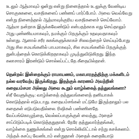
உடலும் ஆத்மாவும் ஒன்று என்று நினைத்தால் உடலுக்கு வேண்டிய
சொகுசுகளை, வசதிகளைப் பண்ணப் பார்ப்போம். அவை வெவ்வேறு
என்று நினைத்தால் ஆத்மாவுக்குரிய வசதிகளைச் செய்வோம்.
ஆத்மா நன்றாக இருக்கவேண்டும் என்பதற்காக எது செய்தாலும்
அது புண்ணியமாகவும், நமக்கும் பிறருக்கும் உதவுவதாகவும்
உள்ளது. ஆனால் சரீர சுகங்களுக்காகச் சிலவற்றைச் செய்யும்போது
அது சில சமயங்களில் பாபமாகவும், சில சமயங்களில் பிறருக்குத்
துன்பத்தைக் கொடுக்கிறதாகவும் முடிந்துவிடுகிறது. இந்த
கலாசாரம் இரண்டும் சொல்லப்பட்டதே கீதையில்தான்.
தென்றல்: இன்றைக்கும் ராமாயணம், மகாபாரதத்திற்கு மக்களிடம்
நல்ல வரவேற்பு இருக்கிறது. இதற்குக் காரணம் அவற்றின்
கதையம்சமா அல்லது அவை கூறும் வாழ்க்கைத் தத்துவங்களா?
ஸ்ரீ வேளுக்குடி: வாழ்க்கைத் தத்துவங்களைத் தனியாகக்
கொடுத்தால் எடுபடாது. கதையம்சங்கள் மட்டுமே இருந்தாலும் பல
கதைகள் எடுபடுவதில்லை. ரிஷிகள் பண்ணினதே
வேப்பங்கொழுந்தை, வெல்லப்பாகுக்குள் வைத்து, அதைச்
சாப்பிடும்படிக் கொடுத்ததுதான். நேரே தத்துவார்த்தங்கள்,
வாழ்க்கை நுணுக்கங்கள் என்று சொல்லிவிட்டால் சற்று கசக்கலாம்.
அந்தக் கசப்பு வேண்டாம் என்றுதான் அதைக் கதையோடு