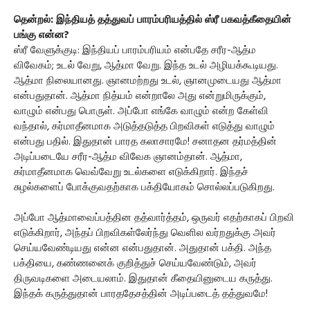
தென்றல்: இந்தியத் தத்துவப் பாரம்பரியத்தில் ஸ்ரீ பகவத்கீதையின்
பங்கு என்ன?
ஸ்ரீ வேளுக்குடி: இந்தியப் பாரம்பரியம் என்பதே சரீர-ஆத்ம
விவேகம்; உடல் வேறு, ஆத்மா வேறு. இந்த உடல் அழியக்கூடியது.
ஆத்மா நிலையானது. ஞானமற்றது உடல், ஞானமுடையது ஆத்மா
என்பதுதான். ஆத்மா நித்யம் என்றாலே அது என்றுமிருக்கும்,
வாழும் என்பது பொருள். அப்போ எங்கே வாழும் என்ற கேள்வி
வந்தால், கர்மாதீனமாக அடுத்தடுத்த பிறவிகள் எடுத்து வாழும்
என்பது பதில். இதுதான் பாரத கலாசாரமே! சனாதன தர்மத்தின்
அடிப்படையே சரீர-ஆத்ம விவேக ஞானம்தான். ஆத்மா,
கர்மாதீனமாக வெவ்வேறு உடல்களை எடுக்கிறார். இந்தச்
சுழல்களைப் போக்குவதற்காக பக்தியோகம் சொல்லப்படுகிறது.
அப்போ ஆத்மாவைப்பத்தின தத்வார்த்தம், ஒருவர் எதற்காகப் பிறவி
எடுக்கிறார், அந்தப் பிறவிகள்லேர்ந்து வெளில வர்றதுக்கு அவர்
செய்யவேண்டியது என்ன என்பதுதான். அதுதான் பக்தி. அந்த
பக்தியை, கண்ணனைக் குறித்துச் செய்யவேண்டும், அவர்
திருவடிகளை அடையலாம். இதுதான் கீதையினுடைய கருத்து.
இந்தக் கருத்துதான் பாரததேசத்தின் அடிப்படைத் தத்துவமே!