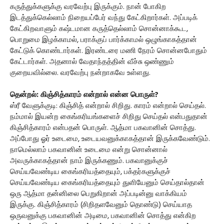
கருத்துக்களுக்கு வரவேற்பு இருக்கும். நான் போகிற
இடத்துக்கெல்லாம் நிறையப்பேர் வந்து கேட்கிறார்கள். அப்படிக்
கேட்கிறவாளும் கஷ்டமான கருத்தெல்லாம் சொன்னாக்கூட,
பொறுமை இழக்காமல், பராக்குப் பார்க்காமல் ஒழுங்காகத்தான்
கேட்டுக் கொண்டார்கள். இரண்டரை மணி நேரம் சொன்னபோதும்
கேட்டார்கள். அதனால் வேதாந்தத்தின் வீச்சு ஒண்ணும்
குறையவில்லை. வரவேற்பு நன்றாகவே உள்ளது.
தென்றல்: கிஞ்சித்காரம் என்றால் என்ன பொருள்?
ஸ்ரீ வேளுக்குடி: கிஞ்சித் என்றால் சிறிது. காரம் என்றால் செய்தல்.
நம்மால் இயன்ற கைங்கரியங்களைச் சிறிது செய்தல் என்பதுதான்
கிஞ்சித்காரம் என்பதன் பொருள். ஆத்மா பகவானின் சொத்து.
அப்போது ஓர் உடைமை, உடையவனுக்காகத்தான் இருக்கவேண்டும்.
நாமெல்லாம் பகவானின் உடைமை என்று சொன்னால்
அவருக்காகத்தான் நாம் இருக்கணும். பகவானுக்குச்
செய்யவேண்டிய கைங்கரியத்தையும், பக்தர்களுக்குச்
செய்யவேண்டிய கைங்கரியத்தையும் துளியேனும் செய்தால்தான்
ஒரு ஆத்மா தன்னிலை பெறுகிறான் அப்படின்னு வாக்கியம்
இருக்கு. கிஞ்சித்காரம் (சிறிதளவேனும் தொண்டு) செய்யாத
ஒருவனுக்கு பகவானின் அடிமை, பகவானின் சொத்து என்கிற