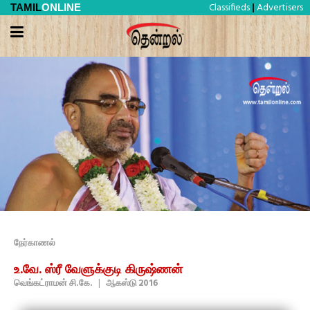
Classifieds
Advertisers
TAMIL
ONLINE
|
நேர்காணல்
உ.வே. ஸ்ரீ வேளுக்குடி கிருஷ்ணன்
வெங்கட்ராமன் சி.கே.
|
ஆகஸ்டு 2016