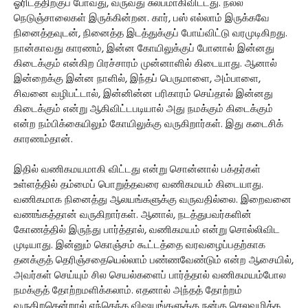
ஓரிடத்திற்குப் போவது, வருவது சுலபமாகிவிட்டது. நல்ல
நெடுஞ்சாலைகள் இருக்கின்றன. கார், பஸ் எல்லாம் இருக்கவே
நினைத்தவுடன், நினைத்த இடத்துக்குப் போய்விட்டு வரமுடிகிறது.
நான்காவது காரணம், இன்ன கோயிலுக்குப் போனால் இன்னது
கிடைக்கும் என்கிற பிரச்சாரம் முன்னாளில் கிடையாது. ஆனால்
இன்றைக்கு இன்ன நாளில், இந்தப் பெருமாளை, அம்பாளை,
சிவனை வழிபட்டால், இன்னின்ன பரிகாரம் செய்தால் இன்னது
கிடைக்கும் என்று ஆகிவிட்டபடியால் அது நமக்கும் கிடைக்கும்
என்ற நம்பிக்கையிலும் கோயிலுக்கு வருகிறார்கள். இது கடைசிக்
காரணம்தான்.
இதில் வணிகமயமாகி விட்டது என்று சொன்னால் பக்தர்கள்
உள்ளத்தில் தம்மைப் பொறுத்தவரை வணிகமயம் கிடையாது.
வணிகமாக நினைத்து ஆலயங்களுக்கு வருவதில்லை. இறைவனை
வணங்கத்தான் வருகிறார்கள். ஆனால், நடத்துபவர்களின்
கோணத்தில் இருந்து பார்த்தால், வணிகமயம் என்று சொல்லிவிட
முடியாது. இன்னும் கொஞ்சம் கூட்டத்தை வரவழைப்பதற்காக
தனக்குத் தெரிஞ்சதையெல்லாம் பண்ணவேண்டும் என்ற ஆசையில்,
அவர்கள் செய்யும் சில செயல்களைப் பார்த்தால் வணிகமயம்போல
நமக்குத் தோற்றமளிக்கலாம். எதனால் அந்தத் தோற்றம்
வருகிறதென்றால் எந்தெந்த விஷயங்களுக்கு நன்கு செலவழிக்க