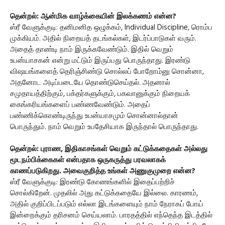
தென்றல்: ஆன்மிக வாழ்க்கையின் இலக்கணம் என்ன?
ஸ்ரீ வேளுக்குடி: தனிமனித ஒழுக்கம், Individual Discipline, ரொம்ப
முக்கியம். அதில் நிறையத் தடங்கல்கள், இடர்ப்பாடுகள் வரும்.
அதைத் தாண்டி நாம் இருக்கவேண்டும். இதில் வெறும்
உபன்யாசகன் என்று மட்டும் இருப்பது பொருந்தாது. இரண்டு
விஷயங்களைத் தெரிஞ்சிண்டு சொல்லப் போறோம்னு சொன்னா,
அதனோட அடிப்படையே தொண்டுசெய்தல். அதனால்
சமுதாயத்திற்கும், பக்தர்களுக்கும், பகவானுக்கும் நிறையக்
கைங்கரியங்களைப் பண்ணவேண்டும். அதைப்
பண்ணிக்கொண்டிருந்து உபன்யாசமும் சொன்னால்தான்
பொருந்தும். நாம் வெறும் உபதேசியாக இருந்தால் பொருந்தாது.
தென்றல்: புராண, இதிகாசங்கள் வெறும் கட்டுக்கதைகள் அல்லது
மூடநம்பிக்கைகள் என்பதாக ஒருகருத்து பரவலாகக்
காணப்படுகிறது. அவைகுறித்த உங்கள் அணுகுமுறை என்ன?
ஸ்ரீ வேளுக்குடி: இரண்டு கோணங்களில் இதைப்பற்றிச்
சொல்கிறேன். முதலில் அது கட்டுக்கதையே இல்லை. காரணம்,
அதில் குறிப்பிடப்படும் எல்லா இடங்களையும் நாம் நேராகப் போய்
இன்றைக்கும் தரிசனம் செய்யலாம். பாரதத்தில் எந்தெந்த இடத்தில்