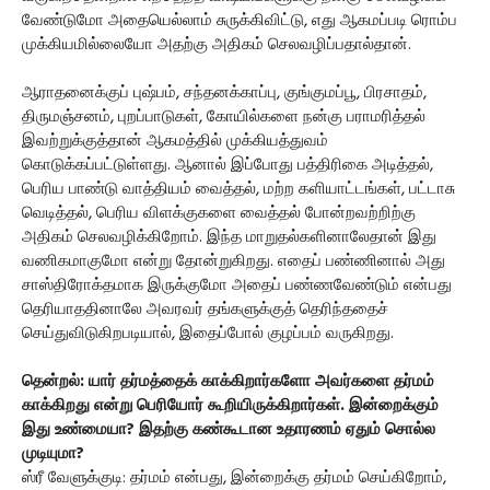
வேண்டுமோ அதையெல்லாம் சுருக்கிவிட்டு, எது ஆகமப்படி ரொம்ப
முக்கியமில்லையோ அதற்கு அதிகம் செலவழிப்பதால்தான்.
ஆராதனைக்குப் புஷ்பம், சந்தனக்காப்பு, குங்குமப்பூ, பிரசாதம்,
திருமஞ்சனம், புறப்பாடுகள், கோயில்களை நன்கு பராமரித்தல்
இவற்றுக்குத்தான் ஆகமத்தில் முக்கியத்துவம்
கொடுக்கப்பட்டுள்ளது. ஆனால் இப்போது பத்திரிகை அடித்தல்,
பெரிய பாண்டு வாத்தியம் வைத்தல், மற்ற களியாட்டங்கள், பட்டாசு
வெடித்தல், பெரிய விளக்குகளை வைத்தல் போன்றவற்றிற்கு
அதிகம் செலவழிக்கிறோம். இந்த மாறுதல்களினாலேதான் இது
வணிகமாகுமோ என்று தோன்றுகிறது. எதைப் பண்ணினால் அது
சாஸ்திரோக்தமாக இருக்குமோ அதைப் பண்ணவேண்டும் என்பது
தெரியாததினாலே அவரவர் தங்களுக்குத் தெரிந்ததைச்
செய்துவிடுகிறபடியால், இதைப்போல் குழப்பம் வருகிறது.
தென்றல்: யார் தர்மத்தைக் காக்கிறார்களோ அவர்களை தர்மம்
காக்கிறது என்று பெரியோர் கூறியிருக்கிறார்கள். இன்றைக்கும்
இது உண்மையா? இதற்கு கண்கூடான உதாரணம் ஏதும் சொல்ல
முடியுமா?
ஸ்ரீ வேளுக்குடி: தர்மம் என்பது, இன்றைக்கு தர்மம் செய்கிறோம்,