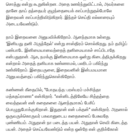
சொத்து என்று கூறுகின்றன. அதை உணர்ந்துவிட்டால், அவர்களை
தானே தாய் தந்தையர் குழந்தையைக் காப்பாற்றுதல்போலே
இறைவன் காப்பாற்றிவிடுகிறார். இந்தச் செய்தி எல்லாரையும்
அடையவேண்டும்.
நாம் இறைவனை அனுபவிக்கிறோம். ஆனந்தமாக உள்ளது.
'இனியது தனி அருந்தேல்' என்று சாஸ்திரம் சொல்கிறது. நம் தமிழ்ப்
பண்பாடே இனிமையானவற்றைத் தனிமையாகச் சாப்பிடாதே
என்பதுதான். ஆக, நமக்கு இனிமையாக ஒன்று கிடைத்திருக்கிறது
என்றால் அதைத் தனியாக உண்ணாமல், பலரிடம் பகிர்ந்து
உண்கிறோம். இறையருளை, இறைவனின் இன்பமயமான
அனுபவத்தைப் பகிர்ந்துகொள்கிறோம்.
கண்ணன் கீதையில், "போதயந்த: பரஸ்பரம் மச்சித்தா
மத்கதப்ராணா" என்கிறார். "என்னிடத்திலேயே சித்தத்தை
வைத்தவன் என் கதைகளை ஆனந்தமாகப் பேசிப்
பொழுதுபோக்குகிறான். இதுதான் என் பக்தன்" என்கிறார். அதனால்
ஒருவருக்கொருவர் பகவானுடைய கதைகளைப் பேசுவதே
புண்ணியம். அதுதான் நா படைத்த பயன். அதுதான் செவி கிடைத்த
பயன். அதைச் செய்யவேண்டும் என்ற ஒன்றே என் குறிக்கோள்