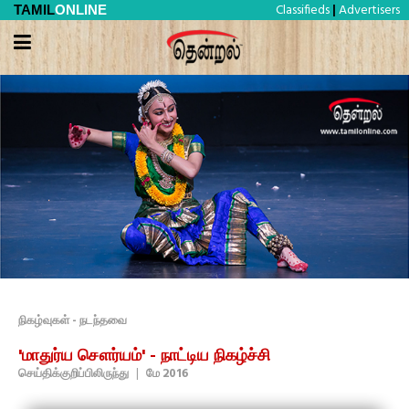
Classifieds
Advertisers
TAMIL
ONLINE
|
நிகழ்வுகள் - நடந்தவை
'மாதுர்ய சௌர்யம்' - நாட்டிய நிகழ்ச்சி
செய்திக்குறிப்பிலிருந்து
|
மே 2016