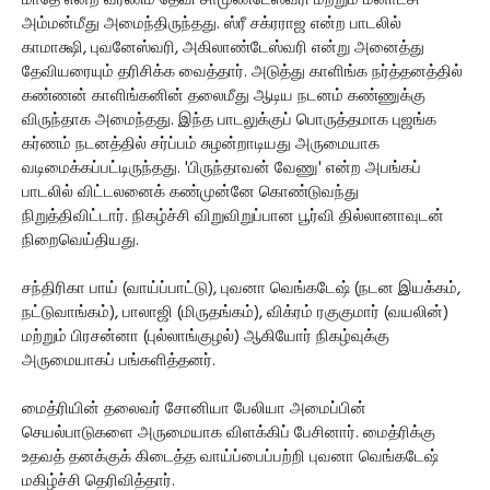
மாதே என்ற வர்ணம் தேவி சாமுண்டேஸ்வரி மற்றும் மீனாட்சி
அம்மன்மீது அமைந்திருந்தது. ஸ்ரீ சக்ரராஜ என்ற பாடலில்
காமாக்ஷி, புவனேஸ்வரி, அகிலாண்டேஸ்வரி என்று அனைத்து
தேவியரையும் தரிசிக்க வைத்தார். அடுத்து காளிங்க நர்த்தனத்தில்
கண்ணன் காளிங்கனின் தலைமீது ஆடிய நடனம் கண்ணுக்கு
விருந்தாக அமைந்தது. இந்த பாடலுக்குப் பொருத்தமாக புஜங்க
கர்ணம் நடனத்தில் சர்ப்பம் சுழன்றாடியது அருமையாக
வடிமைக்கப்பட்டிருந்தது. 'பிருந்தாவன் வேணு' என்ற அபங்கப்
பாடலில் விட்டலனைக் கண்முன்னே கொண்டுவந்து
நிறுத்திவிட்டார். நிகழ்ச்சி விறுவிறுப்பான பூர்வி தில்லானாவுடன்
நிறைவெய்தியது.
சந்திரிகா பாய் (வாய்ப்பாட்டு), புவனா வெங்கடேஷ் (நடன இயக்கம்,
நட்டுவாங்கம்), பாலாஜி (மிருதங்கம்), விக்ரம் ரகுகுமார் (வயலின்)
மற்றும் பிரசன்னா (புல்லாங்குழல்) ஆகியோர் நிகழ்வுக்கு
அருமையாகப் பங்களித்தனர்.
மைத்ரியின் தலைவர் சோனியா பேலியா அமைப்பின்
செயல்பாடுகளை அருமையாக விளக்கிப் பேசினார். மைத்ரிக்கு
உதவத் தனக்குக் கிடைத்த வாய்ப்பைப்பற்றி புவனா வெங்கடேஷ்
மகிழ்ச்சி தெரிவித்தார்.