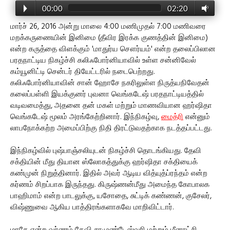
00:00
02:20
மார்ச் 26, 2016 அன்று மாலை 4:00 மணிமுதல் 7:00 மணிவரை
மறக்கருணையின் இனிமை (தீவிர இரக்க குணத்தின் இனிமை)
என்ற கருத்தை விளக்கும் 'மாதுர்ய சௌர்யம்' என்ற தலைப்பிலான
பரதநாட்டிய நிகழ்ச்சி கலிஃபோர்னியாவில் உள்ள சன்னிவேல்
கம்யூனிட்டி சென்டர் தியேட்டரில் நடைபெற்றது.
கலிஃபோர்னியாவின் சான் ஹோசே நகரிலுள்ள நிருத்யநிவேதன்
கலைப்பள்ளி இயக்குனர் புவனா வெங்கடேஷ் பரதநாட்டியத்தில்
வடிவமைத்து, அதனை தன் மகள் மற்றும் மாணவியான ஹர்ஷிதா
வெங்கடேஷ் மூலம் அரங்கேற்றினார். இந்நிகழ்வு,
மைத்ரி
என்னும்
லாபநோக்கற்ற அமைப்பிற்கு நிதி திரட்டுவதற்காக நடத்தப்பட்டது.
இந்நிகழ்வில் புஷ்பாஞ்சலியுடன் நிகழ்ச்சி தொடங்கியது. தேவி
சக்தியின் மீது தியான ஸ்லோகத்துக்கு ஹர்ஷிதா சக்தியைக்
கண்முன் நிறுத்தினார். இதில் அவர் ஆடிய வித்யுத்ப்ரந்தம் என்ற
கர்ணம் சிறப்பாக இருந்தது. கிருஷ்ணன்மீது அமைந்த கோபாலக
பாஹிமாம் என்ற பாடலுக்கு, யசோதை, சுட்டிக் கண்ணன், குசேலர்,
விஷ்ணுவை ஆகிய பாத்திரங்களாகவே மாறிவிட்டார்.