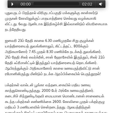
00:00
02:02
புதுவருடம் பிறந்தால் விரிகுடாப்பகுதி மக்களுக்கு கான்கார்டு
முருகன் கோவிலுக்குப் பாதயாத்திரை செல்வது வழக்கமாகி
விட்டது. 6வது ஆண்டாக இந்நிகழ்ச்சி இவ்வாண்டும் விமரிசையாக
நடந்தேறியது.
ஜனவரி 23ம் தேதி காலை 6.30 மணிமுதலே சிறு குழுக்கள்
யாத்திரையைத் துவங்கினாலும், கிட்டத்தட்ட 800க்கும்
அதிகமானோர் 7.45 முதல் 8.30 மணிக்கே நடக்கத் துவங்கினர்.
21ம் தேதி சிலர் எவர்க்ரீன், சான் ஹோசேவில் இருந்தும், சிலர் 22ம்
தேதி ஃப்ரீமான்ட்டில் இருந்தும் யாத்திரையைத் தொடங்கினர்.
ஆயிரத்துக்கும் அதிகமானோர் காலை உணவருந்திவிட்டு சான்
ரமோனிலிருந்து மீண்டும் நடக்க ஆரம்பிக்கையில் பெருந்தூறல்!
பக்தர்கள் வால்டன் பூங்கா வந்தடைகையில் மதிய உணவு
காத்துகொண்டிருந்தது. 2000 பேர் அங்கே உணவருந்தினர்.
கடைசிச் சிற்றுண்டி/உதவி மையமான மொண்டானஸ் சாலையைக்
கடந்த பக்தர்கள் எண்ணிக்கை 2600. கோவிலை முதல் பக்தர்குழு
மதியம் 3 மணியளவில் சென்றடைந்தது. ஆலயத்திற்குள்