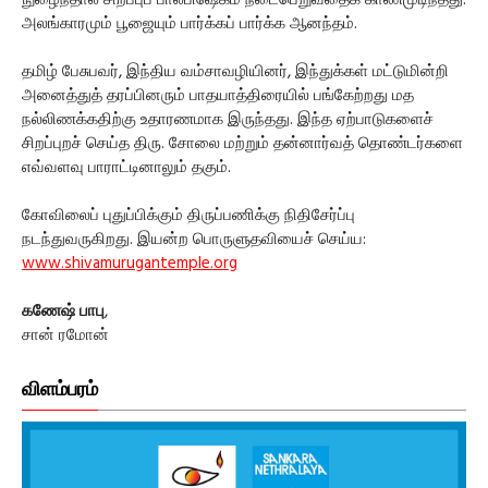
நுழைந்தால் சிறப்புப் பாலபிஷேகம் நடைபெறுவதைக் காணமுடிந்தது.
அலங்காரமும் பூஜையும் பார்க்கப் பார்க்க ஆனந்தம்.
தமிழ் பேசுபவர், இந்திய வம்சாவழியினர், இந்துக்கள் மட்டுமின்றி
அனைத்துத் தரப்பினரும் பாதயாத்திரையில் பங்கேற்றது மத
நல்லிணக்கதிற்கு உதாரணமாக இருந்தது. இந்த ஏற்பாடுகளைச்
சிறப்புறச் செய்த திரு. சோலை மற்றும் தன்னார்வத் தொண்டர்களை
எவ்வளவு பாராட்டினாலும் தகும்.
கோவிலைப் புதுப்பிக்கும் திருப்பணிக்கு நிதிசேர்ப்பு
நடந்துவருகிறது. இயன்ற பொருளுதவியைச் செய்ய:
www.shivamurugantemple.org
கணேஷ் பாபு
,
சான் ரமோன்
விளம்பரம்