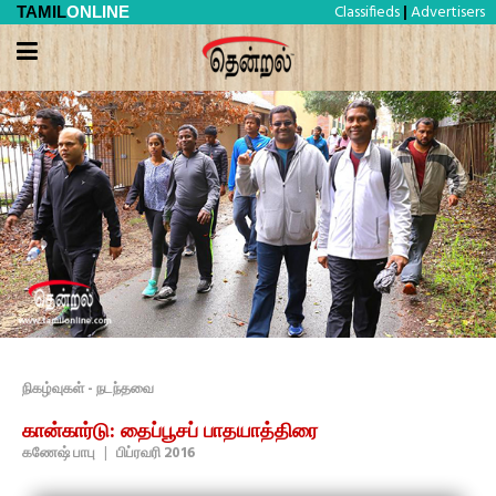
Classifieds
Advertisers
TAMIL
ONLINE
|
நிகழ்வுகள் - நடந்தவை
கான்கார்டு: தைப்பூசப் பாதயாத்திரை
கணேஷ் பாபு
|
பிப்ரவரி 2016