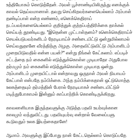
உத்தியோகம் கொடுத்தேன். அவள் பூச்சாண்டியிலிருந்து எனக்குக்
காவல் தெய்வமானாள். தவறு செய்கிறவர்களையெல்லாம் அம்பாள்
தண்டிப்பாள் என்ற எண்ணம், எனெக்கெதிராய்
நடப்பவர்களையெல்லாம் குறித்துக் குற்றப்பத்திரிக்கை தாக்கல்
செய்யத் தூண்டியது. "இதென்ன முட்டாள்தனம்? உனெக்கெதிராய்ச்
செயல்படுபவர்களிடம் நேரடியாய்ச் சண்டையிட்டு ஒன்றுமில்லாமல்
செய்வதுதானே வீரத்திற்கு அழகு. அதைவிட்டுவிட்டு அம்பாளிடம்
முறையிடுவதில் என்ன பயன்?" என்று நீங்கள் கேட்கலாம். எப்படிச்
சட்டத்தை நம் கைகளில் எடுத்துக்கொள்ள முடியாதோ அதுபோல
தர்மமும் நம் கைகளில் எடுத்துக்கொள்ள முடியாத ஒன்று.
அம்பாளிடம் முறையிட்டால் என்றாவது ஒருநாள் அவள் நியாயம்
கேட்பாள் என்பதே நம்பிக்கை. அந்த நம்பிக்கைதான் ஒட்டுமொத்த
உலகத்தையும் தர்மத்தின் பேரால் நேரடியாகச் சண்டையிட்டுச்
மடிந்துபோகாமல் இன்னும் காப்பாற்றிக் கொண்டிருக்கிறது.
காவலாளியாக இருந்தவளுக்கு அடுத்த பதவி உயர்வுக்கான
காலமும் வந்துவிட்டது. பதவியுயர்வு என்றால் வேலைப்பளு
கூடுவதும் உலக இயற்கைதானே!
ஆமாம். அவளுக்கு இப்போது நான் கேட்டதெல்லாம் கொடுப்பதே