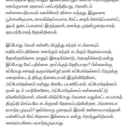
கோபத்தால் ஒரு பயனும் இல்லாதபோதும் கோபம் அம்பாளுக்கும்
எனக்குமான உறவைப் பலப்படுத்தியது. அவளிடம்
என்னையறியாமல் எனக்கோர் உரிமை வந்தது. இதுவரை
பூச்சாண்டியாக, காவல்தெய்வமாக, கேட்டதைக் கொடுப்பவளாய்,
துயர் துடைப்பவளாய் இருந்தவள், எனக்கு முதன்முறையாகத்
தாயார்போலத் தோன்றினாள்.
இப்போது அவள் என்னிடமிருந்து எந்தச் சடங்கையும்
எதிர்பார்ப்பதில்லை. எனக்கும் எந்தச் சடங்கும் தேவையாகத்
தோன்றவில்லை. நானும் இதைக்கொடு, அதைக்கொடு என்று
இப்போது கேட்பதில்லை. தாய்க்குத் தெரியாதா? பிள்ளைக்கு
எப்போது எதைத் தருவதென்று! நான் எப்போதெல்லாம் பிறருக்கு
மனதால்கூடத் தீங்கு நினையாமல் இருக்கிறேனோ,
அப்போதெல்லாம் என்னுடனேயே பயணிப்பாள். எப்போதெல்லாம்
நான் தடம் மாறினேனோ, அப்போதெல்லாம் என்னைவிட்டு
விலகிவிடுவாள். விலகி விடும்போது அவளை வலுக்கட்டாயமாகத்
திருப்தி செய்யவே சடங்குகள் தேவைப்படுகின்றன. அவளையா
ஏமாற்ற முடியும்? ஒவ்வொரு முறையும் இவன் உண்மையாகத்தான்
மன்னிப்புக் கேட்கிறானா இல்லையா என்று அளந்துவிடுவாள்.
உலகநாயகியை ஏமாற்றமுடியாது.