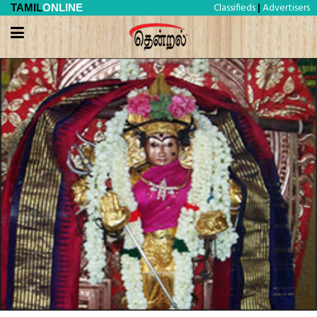
Classifieds
Advertisers
TAMIL
ONLINE
|