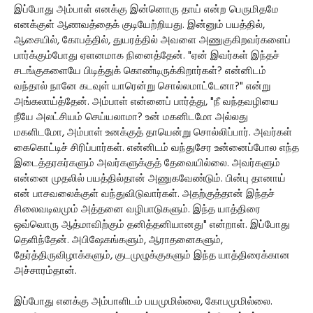
இப்போது அம்பாள் எனக்கு இன்னொரு தாய் என்ற பெருமிதமே
எனக்குள் ஆணவத்தைக் குடியேற்றியது. இன்னும் பயத்தில்,
ஆசையில், கோபத்தில், துயரத்தில் அவளை அணுகுகிறவர்களைப்
பார்க்கும்போது ஏளனமாக நினைத்தேன். "ஏன் இவர்கள் இந்தச்
சடங்குகளையே பிடித்துக் கொண்டிருக்கிறார்கள்? என்னிடம்
வந்தால் நானே கடவுள் யாரென்று சொல்லமாட்டேனா?" என்று
அங்கலாய்த்தேன். அம்பாள் என்னைப் பார்த்து, "நீ வந்தவழியை
நீயே அலட்சியம் செய்யலாமா? உன் மகனிடமோ அல்லது
மகளிடமோ, அம்பாள் உனக்குத் தாயென்று சொல்லிப்பார். அவர்கள்
கைகொட்டிச் சிரிப்பார்கள். என்னிடம் வந்துசேர உன்னைப்போல எந்த
இடைத்தரகர்களும் அவர்களுக்குத் தேவையில்லை. அவர்களும்
என்னை முதலில் பயத்தில்தான் அணுகவேண்டும். பின்பு தானாய்
என் பாசவலைக்குள் வந்துவிடுவார்கள். அதற்குத்தான் இந்தச்
சிலைவடிவமும் அத்தனை வழிபாடுகளும். இந்த யாத்திரை
ஒவ்வொரு ஆத்மாவிற்கும் தனித்தனியானது" என்றாள். இப்போது
தெளிந்தேன். அபிஷேகங்களும், ஆராதனைகளும்,
தேர்த்திருவிழாக்களும், குடமுழுக்குகளும் இந்த யாத்திரைக்கான
அச்சாரம்தான்.
இப்போது எனக்கு அம்பாளிடம் பயமுமில்லை, கோபமுமில்லை.