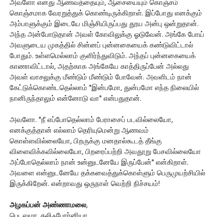
அவளோ எனது ஆணவத்தையும், ஆசையையும் கொஞ்சம்
கொஞ்சமாக வேரறுத்துக் கொண்டிருக்கிறாள். இப்போது எனக்கும்
அம்பாளுக்கும் இடையே மிஞ்சியிருப்பது தூய அன்பு ஒன்றுதான்.
அந்த அன்போடுதான் அவள் கோவிலுக்கு ஓடுவேன். அங்கே போய்
அவளுடைய முகத்தில் சின்னப் புன்னகையைக் கண்டுவிட்டால்
போதும். உள்ளமெல்லாம் குளிர்ந்துவிடும். அந்தப் புன்னகையைக்
காணாவிட்டால், அதற்காக அங்கேயே காத்திருப்பேன் அல்லது
அவள் வாசலுக்கு மீண்டும் மீண்டும் போவேன். அவளிடம் நான்
கேட்டுக்கொண்டதெல்லாம் "இன்பமோ, துன்பமோ எந்த நிலையில்
நானிருந்தாலும் என்னோடு வா" என்பதுதான்.
அவளோ. "நீ எப்போதெல்லாம் பேராசைப் படவில்லையோ,
எனக்குத்தான் எல்லாம் தெரியுமென்று ஆணவம்
கொள்ளவில்லையோ, பிறருக்கு மனதால்கூடத் தீங்கு
விளைவிக்கவில்லையோ, பிறரைப்பற்றி அவதூறு பேசவில்லையோ
அப்போதெல்லாம் நான் உன்னுடனேயே இருப்பேன்" என்கிறாள்.
அவளை என்னுடனேயே தக்கவைத்துக்கொள்ளும் பெருமுயற்சியில்
இருக்கிறேன். என்றாவது ஒருநாள் வெற்றி நிச்சயம்!
அழகப்பன் அண்ணாமலை
,
பெடலுமா, கலிஃபோர்னியா