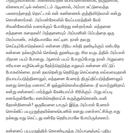
அறிமுகமானாள். சின்னவயதில் பொய்சொன்னால், திருடினால்,
விளையாட்டில் கள்ளாட்டம் ஆடினால், அம்மா சுட்டுவைத்த
பலகாரத்தைத் தொட்டால் என் கண்ணைக் குத்திவிடுவாள் என்று
சொன்னார்கள். அம்மன்கோவில் வேப்பமரத்தின் வேர்
சிவன்கோவில் வரைக்கும் போகிறது என்றார்கள். எத்தனை
எத்தனை கதைகள்! அத்தனையும் அம்மனின் பிம்பத்தை ஒரு
பிரம்மாண்ட சக்தியாகவே காட்டின. நான் தவறு
செய்யும்போதெல்லாம் என்னை மீறிய சக்தி தண்டிக்கும் என்பதே
என்னை நல்வழியில் செல்லத் தூண்டியது. சில வருடத்தில் அம்பாள்
மீதான பயம் போனது. ஆனால் பயம் போகும்போது நான் அதுவரை
சரியான வழியென்று தேர்ந்தெடுத்த எதுவும் என்னை விட்டுப்
போகவில்லை. நான் தவறென்று தெரிந்து செய்வதை எவ்வளவுதான்
நியாயப்படுத்தினாலும், எத்தனை பேரைத் திருப்திப்படுத்தினாலும்
எனது சொந்த மனசாட்சி ஒத்துக்கொள்வதில்லை. நீ ஏமாற்றுகிறாய்
என்று என்னைப் பார்த்துக் கேலியாய்ச் சிரிக்கும். அது எப்படி
எனக்குள்ளேயே எனக்கெதிராய்க் கருத்துக்கொண்டவன்
தோன்றினான்? ஒருவேளை யாரும் இந்த அம்பாள் பேரைச்
சொல்லிப் பயமுறுத்தவில்லையெனில் எனது மனச்சாட்சிக்கு எது
நல்லது எது கெட்டது என்றே தெரியாமலே போயிருக்கலாம்.
என்னைப் பயமுறுத்திக் கொண்டிருந்த அம்பாளுக்குப் புதிய