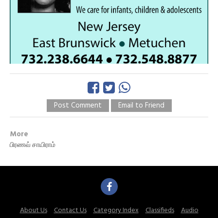
Post Comment
Email to Friend
More
பிரணவ் சாயிராம்
About Us
Contact Us
Category Index
Classifieds
Audio