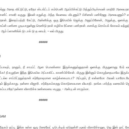
்னு அதை விட்டுட்டு, ஏதோ ஸ்டார்ட்டப் கம்பெனி ஆரம்பிச்சுட்டு பித்துப்பிடிச்சவன் மாதிரி அலையறா
ீசண்ட் சாலரி வருது. இவன் எதுக்கு அந்த வேலைய விடணும்? பிசினஸ் பண்றேனு அலையணும்? என்
கிறான். இதைப்பத்தி கேட்டு, அன்னிக்கு ஒரு இமெயில் ஜெக்கு அனுப்பினேன், அதுக்கு, ஒனக்க
ெய்ன் பண்ண முடியாதுன்னு ரெண்டு நாள் கழிச்சு ரிப்ளை பண்றான். எனக்கு ரொம்பக் கோவம் வந்துடு
் ப்ளானிங்க் டு டாக் டு த லாயர். – லவ் மிருது.
#####
M
அப்பாவும், நானும், நீ சாஃப்ட் ஆன பொண்ணா இருக்கணும்னுதான் ஒனக்கு மிருதுளானு பேர் வச்
க்க! நீ எழுதின இந்த இமெயில அப்பாகிட்ட காண்பிச்சேன். மிருது இன்னும் கொழந்தையாவே இருக
், ஓட்டல்ல சாப்பிட்றதும்தான் சந்தோஷமான வாழ்க்கையாடா? அப்புறம், நீ என்னமோ அவன் யாரோடய
ும் இருக்காது. நன்னா விஜாரி. சந்தேகம்கறது கொடுமையான வியாதி. நாங்க பார்த்த வரையில் ஜ
படாதே! நன்னா விசாரிச்சு உண்மையை எழுது. - அன்புடன் சாரும்மா.
#####
45AM
தேகம் தப்பு. இங்க உள்ள ஒரு பிரைவேட் டிடெக்டிவ் ஏஜென்சி மூலம் விசாரிச்சதுல, ஜெ இஸ் நாட் கே