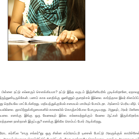
ிள்ளை நட்டு எல்லாரும் சௌக்கியமா? நட்டு இந்த வருடம் இஞ்சினியரிங் முடிக்கிறானே, ஏதாவத
ருந்துண்டிருக்கேன். பணம் காசு வசதிக்கு ஒண்ணும் குறைச்சல் இல்லை. கார்த்தால இவர் கிளம்பிப
்னு தெரியவே மாட்டேங்கிறது. மதியத்துக்குமேல் சமையல் மாமியும் போயிடறா. அவ்ளாம் பெரிய வீடு. 
ரியவில்லை. ஞாயிற்றுக்கிழமைகளில் காலையில் கொஞ்சம்போல பேசமுடியறது. அதுவும், அவர் பிஸினஸ
ியலை. எனக்கு இங்கு ஒரு வேலையும் இல்ல. எல்லாவற்றுக்கும் வேலை ஆட்கள் இருக்கிறார்கள
 எத்தனை நாள்தான் இருப்பது? எனக்கு இங்கே ரொம்பப் போர் அடிக்கிறது.
 கர்சீப்ல "சாரு சங்கர்"னு ஒரு சின்ன எம்பிராய்டரி டிசைன் போட்டு அவருக்குக் காமிச்சே