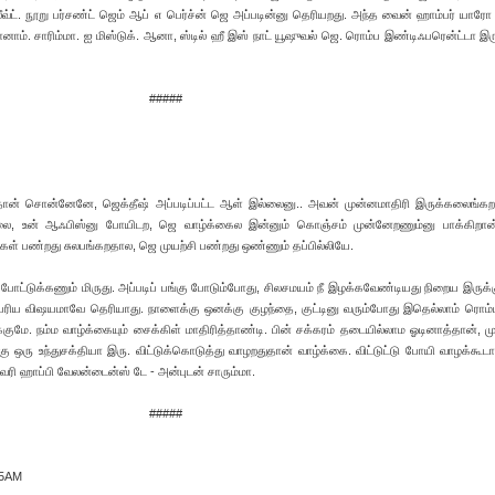
வ்ட். நூறு பர்சண்ட் ஜெம் ஆப் எ பெர்ச்ன் ஜெ அப்படின்னு தெரியறது. அந்த வைன் ஹாம்பர் யாரோ 
ாம். சாரிம்மா. ஐ மிஸ்டுக். ஆனா, ஸ்டில் ஹீ இஸ் நாட் யூஷுவல் ஜெ. ரொம்ப இண்டிஃபரென்ட்டா இர
#####
ன்தான் சொன்னேனே, ஜெக்தீஷ் அப்படிப்பட்ட ஆள் இல்லைனு.. அவன் முன்னமாதிரி இருக்கலைங்க
லை, உன் ஆஃபிஸ்னு போயிடற, ஜெ வாழ்க்கைல இன்னும் கொஞ்சம் முன்னேறணும்னு பாக்கிறான்
கள் பண்றது சுலபங்கறதால, ஜெ முயற்சி பண்றது ஒண்ணும் தப்பில்லியே.
ட்டுக்கணும் மிருது. அப்படிப் பங்கு போடும்போது, சிலசமயம் நீ இழக்கவேண்டியது நிறைய இருக்க
ெரிய விஷயமாவே தெரியாது. நாளைக்கு ஒனக்கு குழந்தை, குட்டினு வரும்போது இதெல்லாம் ரொம்ப
க்குமே. நம்ம வாழ்க்கையும் சைக்கிள் மாதிரித்தாண்டி. பின் சக்கரம் தடையில்லாம ஓடினாத்தான், ம
கு ஒரு உந்துசக்தியா இரு. விட்டுக்கொடுத்து வாழறதுதான் வாழ்க்கை. விட்டுட்டு போயி வாழக்கூடா
, வெரி ஹாப்பி வேலன்டைன்ஸ் டே - அன்புடன் சாரும்மா.
#####
45AM