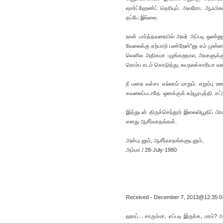
ஷார்ட்ஹேண்ட் தெரியும். அவரோட ஆஃபிசுக
தப்பே இல்லை.
நான் பார்த்தவரையில் அவர் அப்படி ஒண்ணும்
வேலைக்கு ஏற்பாடு பண்றேன்"னு எம் முன்
வெளில அதிகமா புழங்கறதால, அவாளுக்கு 
ரொம்ப எடம் கொடுத்து, சுயநலக்காரியா 
நீ மனசு வச்சா எல்லாம் மாறும். எறும்பு
கவலைப்படாதே. ஒனக்குக் கற்பூரபுத்தி. சட்ட
இத்துடன் திருச்செந்தூர் இலைவிபூதிப் பி
எனது ஆசீர்வாதங்கள்.
அன்புடனும், ஆசீர்வாதங்களுடனும்,
அம்மா / 28-July-1980
Received - December 7, 2013@12:35:
ஹாய்... சாரும்மா, எப்படி இருக்க, மாம்? 