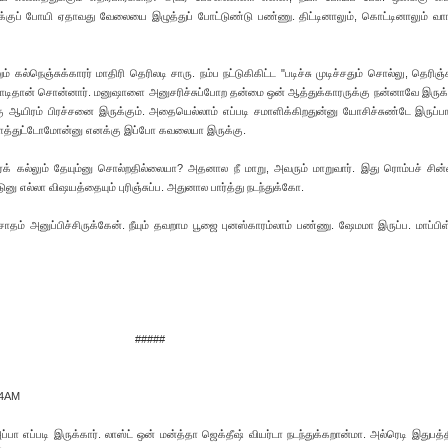
்குப் போயி ஏதாவது வேலையை இழுத்துப் போட்டுண்டு பண்ணு. திட்டினாலும், கொட்டினாலும் வாங
 கல்நெஞ்சுக்காரர் மாதிரி தெரிலடி சாரு. நம்ப நட்டுகிகிட்ட "படிச்சு முடிச்சதும் சொல்லு, தெரிஞ
னாடிதான் சொன்னார். மனுஷாளை அனுசரிச்சுப்போற தன்மை ஒன் ஆத்துக்காரருக்கு நன்னாவே இருக்க
ஆயிரம் பிரச்சனை இருக்கும். அதையெல்லாம் எப்படி சமாளிக்கிறதுன்னு யோசிச்சுண்டே இருப்ப
வளத்துட்டோமோன்னு எனக்கு இப்போ கவலையா இருக்கு.
 ஊரக் கல்லும் தேயும்னு சொல்றதில்லையா? அதனால நீ மாறு, அவரும் மாறுவார். இது ரொம்பச் சின
ுனு எல்லா விஷயத்தையும் புரிஞ்சுப்ப. அதுனால பார்த்து நடந்துக்கோ.
ரசாதம் அனுப்பிச்சிருக்கேன். நீயும் தவறாம பூஜை புனஸ்காரம்லாம் பண்ணு. ஷேமமா இருப்ப. மாப்பி
#####
04AM
அப்பா எப்படி இருக்கார். லாஸ்ட் ஒன் மன்த்தா ஜெக்தீஷ் வியர்டா நடந்துக்கறான்மா. அல்ரெடி இதுபத