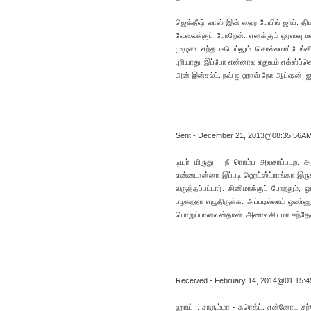
ஜெக்தீஷ் வாஸ் இன் ஹை பேயிங் ஜாப். திடீர
வேலைக்குப் போறேன். எனக்கும் ஓரளவு ட
முழுசா எந்த டீடெய்லும் சொல்லமாட்டேங்
புரியாது, இப்போ என்னால எதுவும் எக்ஸ்ப்ள
அன் இன்சல்ட். நவ் ஐ ஹாவ் நோ ஆப்ஷன். ஐ ஆம
Sent - December 21, 2013@08:35:56A
டியர் மிருது - நீ ரொம்ப அவசரப்படற. 
என்னடான்னா இப்படி ஹெட்ஸ்ட்ராங்கா இரு
வருத்தப்பட்டார். சினிமாக்குப் போறதும
பழகறதா எழுதிருக்க. அப்படில்லாம் ஒண்ண
பொறுப்பானவன்தான். அனாவசியமா சந்தேகப்
Received - February 14, 2014@01:15:
ஹாய்... சாரும்மா - கரெக்ட். என்னோட சந்