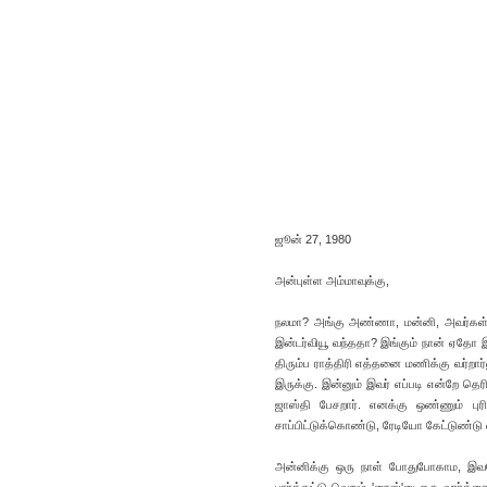
ஜூன் 27, 1980
அன்புள்ள அம்மாவுக்கு,
நலமா? அங்கு அண்ணா, மன்னி, அவர்கள் ப
இன்டர்வியூ வந்ததா? இங்கும் நான் ஏதோ இ
திரும்ப ராத்திரி எத்தனை மணிக்கு வர்றார
இருக்கு. இன்னும் இவர் எப்படி என்றே தெ
ஜாஸ்தி பேசறார். எனக்கு ஒண்ணும் புர
சாப்பிட்டுக்கொண்டு, ரேடியோ கேட்டுண்டு
அன்னிக்கு ஒரு நாள் போதுபோகாம, இவரோட