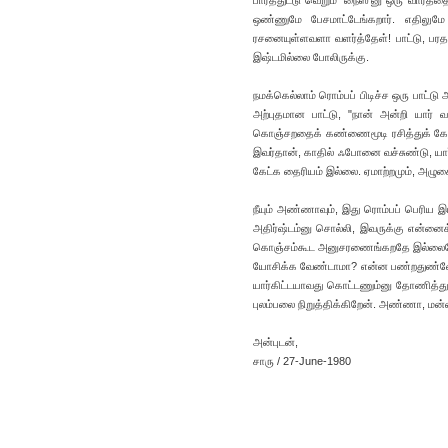
பார்த்துட்டு வெறும் 'நைஸ்'னு ஒரு வார
ஒண்ணுமே பேசமாட்டேங்கறார். எதிலு
ரசனையுள்ளவளா வளர்த்தேள்! பாட்டு, பரத
இஷ்டமில்லை போலிருக்கு.
நமக்கெல்லாம் ரொம்பப் பிடிச்ச ஒரு பாட்ட
அற்புதமான பாட்டு, "நான் அன்றி யார் வ
கொஞ்சறதைக் கண்ணைமூடி ரசித்துக் கேட்ட
இவர்தான், காதில் ஃபோனை வச்சுண்டு, யா
கேட்க தைரியம் இல்லை. ஏமாற்றமும், அழுக
நீயும் அண்ணாவும், இது ரொம்பப் பெரிய இ
அதிர்ஷ்டம்னு சொல்லி, இவருக்கு என்னை
கொஞ்சம்கூட அனுசரணைங்கறதே இல்லையே! எ
யோசிக்க வேண்டாமா? என்ன பண்றதுண்ணே
யார்கிட்டயாவது கொட்டணும்னு தோணித்து.
புலம்பலை நிறுத்திக்கிறேன். அண்ணா, மன்ன
அன்புடன்,
சாரு / 27-June-1980