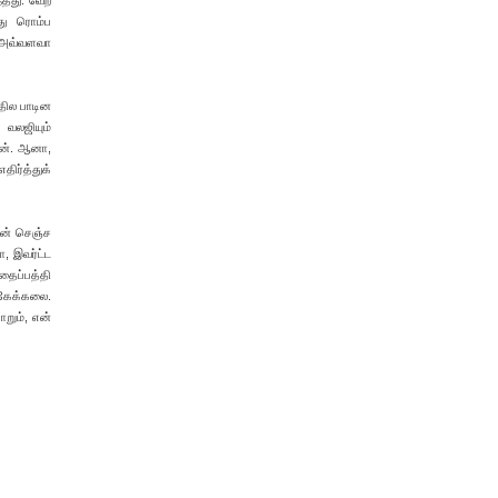
்தது. வேற
து ரொம்ப
் அவ்வளவா
ுதில பாடின
 வலஜியும்
ேன். ஆனா,
ிர்த்துக்
ான் செஞ்ச
, இவர்ட்ட
தைப்பத்தி
ுகேக்கலை.
றும், என்