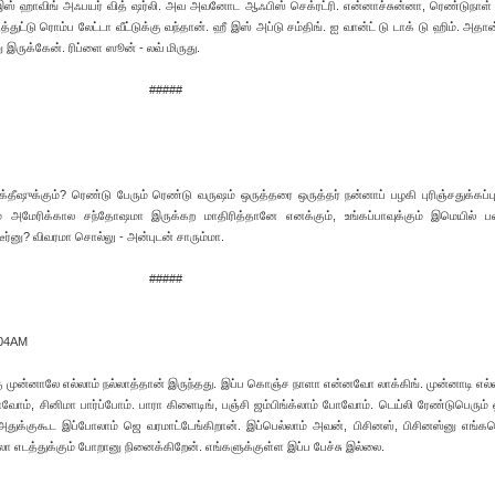
இஸ் ஹாவிங் அஃபயர் வித் ஷர்லி. அவ அவனோட ஆஃபிஸ் செக்ரட்ரி. என்னாச்சுன்னா, ரெண்டுநாள்
ுட்டு ரொம்ப லேட்டா வீட்டுக்கு வந்தான். ஹீ இஸ் அப்டு சம்திங். ஐ வான்ட் டு டாக் டு ஹிம். அதான
 இருக்கேன். ரிப்ளை ஸூன் - லவ் மிருது.
#####
க்தீஷுக்கும்? ரெண்டு பேரும் ரெண்டு வருஷம் ஒருத்தரை ஒருத்தர் நன்னாப் பழகி புரிஞ்சதுக்கப்
ும் அமேரிக்கால சந்தோஷமா இருக்கற மாதிரித்தானே எனக்கும், உங்கப்பாவுக்கும் இமெயில்
ர்னு? விவரமா சொல்லு - அன்புடன் சாரும்மா.
#####
:04AM
கு முன்னாலே எல்லாம் நல்லாத்தான் இருந்தது. இப்ப கொஞ்ச நாளா என்னவோ லாக்கிங். முன்னாடி எல்
ோம், சினிமா பார்ப்போம். பாரா கிளைடிங், பஞ்சி ஜம்பிங்க்லாம் போவோம். டெய்லி ரேண்டுபெரும்
துக்குகூட இப்போலாம் ஜெ வரமாட்டேங்கிறான். இப்பெல்லாம் அவன், பிசினஸ், பிசினஸ்னு எங்க
்லா எடத்துக்கும் போறானு நினைக்கிறேன். எங்களுக்குள்ள இப்ப பேச்சு இல்லை.