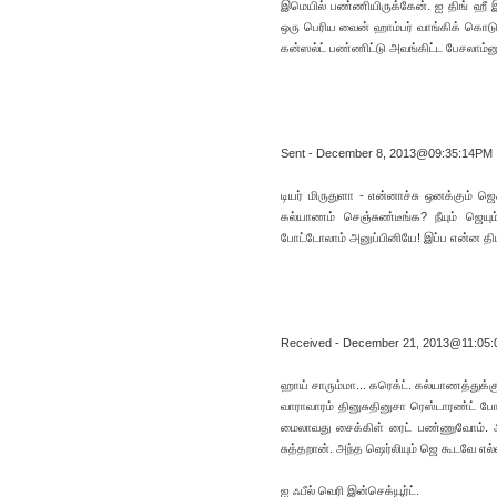
இமெயில் பண்ணியிருக்கேன். ஐ திங் ஹீ 
ஒரு பெரிய வைன் ஹாம்பர் வாங்கிக் கொடுத்த
கன்ஸல்ட் பண்ணிட்டு அவங்கிட்ட பேசலாம்னு
Sent - December 8, 2013@09:35:14PM
டியர் மிருதுளா - என்னாச்சு ஒனக்கும் ஜெ
கல்யாணம் செஞ்சுண்டீங்க? நீயும் ஜெய
போட்டோலாம் அனுப்பினியே! இப்ப என்ன திடீ
Received - December 21, 2013@11:05
ஹாய் சாரும்மா... கரெக்ட். கல்யாணத்துக்
வாராவாரம் தினுசுதினுசா ரெஸ்டாரண்ட் போவ
மைலாவது சைக்கிள் ரைட் பண்ணுவோம். அ
சுத்தறான். அந்த ஷெர்லியும் ஜெ கூடவே எல
ஐ ஃபீல் வெரி இன்செக்யூர்ட்.