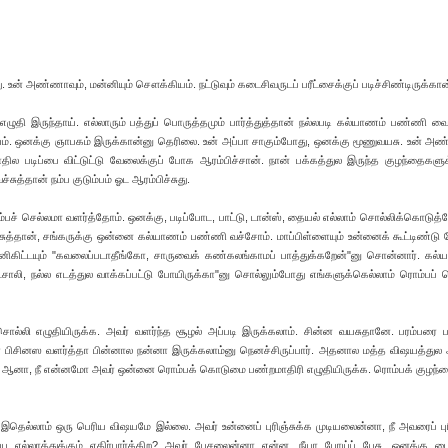
 உன் அண்ணாவும், மன்னியும் சௌக்கியம். நட்டுவும் கடைசிவருடப் பரீட்சைக்குப் படிச்சிண்டிருக்கான
எழுதி இருந்தாய். எல்லாரும் பத்துப் பொருத்தமும் பார்த்துத்தான் நல்லபடி கல்யாணம் பண்ணி வை
ம். ஒனக்கு ஞாபகம் இருக்கான்னு தெரிலை. உன் அப்பா சாகும்போது, ஒனக்கு மூணுவயசு. உன் அண
 படிப்பை விட்டுட்டு வேலைக்குப் போக ஆரம்பிச்சான். நான் பக்கத்துல இருந்த குழந்தைகளுக்
ுத்தான் நம்ப குடும்பம் ஓட ஆரம்பிச்சுது.
ச் செல்லமா வளர்த்தோம். ஒனக்கு, படிப்போட, பாட்டு, டான்ஸ், தையல் எல்லாம் சொல்லிக்கொடுத்த
ச்சுத்தான், சங்கருக்கு ஒன்னை கல்யாணம் பண்ணி வச்சோம். மாப்பிள்ளையும் உன்னைக் கூட்டிண்டு
்னிகிட்டயும் "கவலைப்படாதீங்கோ, சாருவைக் கண்கலங்காமப் பாத்துக்கறேன்"னு சொன்னார். கல்
்டசாலி, நல்ல எடத்துல வாக்கப்பட்டு போயிருக்கா"னு சொல்லும்போது எங்களுக்கெல்லாம் ரொம்பப்
சொல்லி எழுதியிருக்க. அவர் வளர்ந்த சூழல் அப்படி இருக்கலாம். சின்ன வயசுதானே. பரம்பரை 
ா பிசினஸ வளர்த்தா பின்னால நன்னா இருக்கலாம்னு நெனச்சிருப்பார். அதனால மத்த விஷயத்து
ஆனா, நீ என்னமோ அவர் ஒன்னை ரொம்பக் கொடுமை பண்றமாதிரி எழுதியிருக்க. ரொம்பக் குழந
ெல்லாம் ஒரு பெரிய விஷயமே இல்லை. அவர் உன்னைப் புரிஞ்சுக்க முடியலைன்னா, நீ அவரைப் புர
்லாத்துக்கும் எதிர்பார்க்கிற? அவர் பேசலைன்னா என்ன, நீயா போய்ப் பேசு. ஒனக்கு டைப்