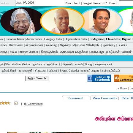
ஆக. 07, 2026
New User?
|
Forgot Password?
| Email:
bout us
sue
|
Previous Issues
|
Author Index
|
Category Index
|
Organization Index
|
E-Magazine
|
Classifieds
|
Digital
பார்வை
|
நேர்காணல்
|
சாதனையாளர்
|
நலம்வாழ
|
சிறுகதை
|
அன்புள்ள சிநேகிதியே
|
முன்னோடி
|
பயணம்
க்கதை
|
சமயம்
|
சினிமா சினிமா
|
இளந்தென்றல்
|
கதிரவனை கேளுங்கள்
|
ஹரிமொழி
|
நிகழ்வுகள்
|
மேலோர் 
ேகிதியே
|
சினிமா சினிமா
|
நலம்வாழ
|
ஹரிமொழி
|
அஞ்சலி
|
சமயம்
|
பொது
|
சாதனையாளர்
 துப்பறிகிறார்
|
மாயாபஜார்
|
சிறுகதை
|
புதினம்
|
Events Calendar
|
வாசகர் கடிதம்
|
கவிதைப்பந்தல்
< Prev
|
In
|
(
6 Comments
)