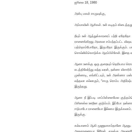
ஜூலை 18, 1980
அன்பு மகள் சாருவுக்கு,
அம்மாவின் ஆசிகள். உன் கடிதம் கிடைத்தது.
நீயும் உன் ஆத்துக்காரரைப் பற்றி ஏதேதோ 
ரசனைங்கிறது அவாவா சம்பந்தப்பட்ட விஷய
பத்தொம்போதோ, இருபதோ இருக்கும். பாதில
சொல்லிக்கொடுக்க ஆரம்பிச்சேன். இதை வச்ச
ஆனா உனக்கு ஒரு குறையும் தெரியாம ரொம்ப
எடத்திலேர்ந்து வந்த வரன், நன்னா விசாரி
முன்னாடி, எங்கிட்டயும், உன் அண்ணா மன
வந்தவா எல்லாரும், "சாரு ரொம்ப அதிர்ஷ
இருந்தது.
ஆனா நீ இப்படி மாப்பிள்ளைமேல குத்தம்
பிசினஸ்ல ஊறின குடும்பம். இப்போ நன்ன
ஈடுபாடோ ரசனையோ இல்லாம இருக்கலாம். 
இருக்கு.
கல்யாணம் ஆகி மூணுமாசம்தானே ஆறது. இத
அனுசரணையா இரேன். எதுக்கு அவரையே எல