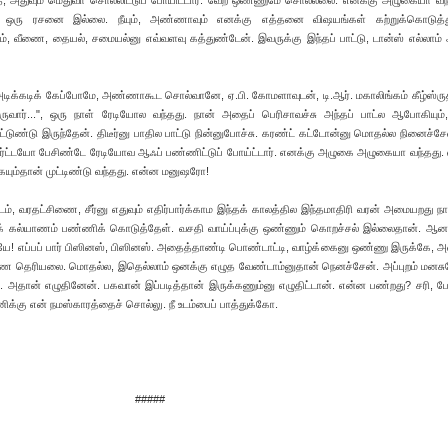
்த்தை, அதுவும் மெதுவா சொல்லிட்டுப் போயிட்டார். வேற ஒண்ணுமே சொல்லலை. எனக்கு அழுகையா வந
மே ஒரு ரசனை இல்லை. நீயும், அண்ணாவும் எனக்கு எத்தனை விஷயங்கள் கற்றுக்கொடுத்
ம், வீணை, தையல், சமையல்னு எவ்வளவு கத்துண்டேன். இவருக்கு இந்தப் பாட்டு, டான்ஸ் எல்லாம
ு அடிக்கடிக் கேப்போமே, அண்ணாகூட சொல்வானே, ஏ.பி. கோமளாவுடன், டி.ஆர். மகாலிங்கம் கீழ்ஸ்ர
ருவார்...", ஒரு நாள் ரேடியோல வந்தது. நான் அதைப் பெரிசாவச்சு அந்தப் பாட்ல ஆபோகியும்,
ுண்டு இருந்தேன். திடீர்னு பாதில பாட்டு நின்னுபோச்சு. கரண்ட் கட்டோன்னு மொதல்ல நினைச்ச
ர்ட்டயோ பேசிண்டே ரேடியோவ ஆஃப் பண்ணிட்டுப் போய்ட்டார். எனக்கு அழுகை அழுகையா வந்தது. எத
ையும்தான் முட்டிண்டு வந்தது. என்ன மனுஷரோ!
டம், வரதட்சிணை, சீர்னு எதுவும் எதிர்பார்க்காம இந்தக் காலத்தில இந்தமாதிரி வரன் அமையறது ந
க் கல்யாணம் பண்ணிக் கொடுத்தேள். வசதி வாய்ப்புக்கு ஒண்ணும் கொறச்சல் இல்லைதான். ஆனா
ப்பப் பார் பிஸினஸ், பிஸினஸ். அதைத்தாண்டி பொண்டாட்டி, வாழ்க்கைனு ஒண்ணு இருக்கே, அ
 தெரியலை. மொதல்ல, இதெல்லாம் ஒனக்கு எழுத வேண்டாம்னுதான் நெனச்சேன். அப்புறம் மனச
 அதான் எழுதினேன். பகவான் இப்படித்தான் இருக்கணும்னு எழுதிட்டான். என்ன பண்றது? சரி, போ
ிக்கு என் நமஸ்காரத்தைச் சொல்லு. நீ உடம்பைப் பாத்துக்கோ.
#####