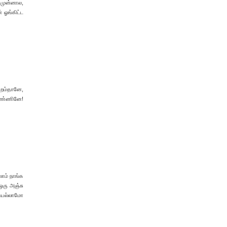
 முன்னால,
் ஓங்கிட்ட
புறம்தானே,
 பண்ணினே!
லாம் நாங்க
 ஒரு அஞ்சு
யெல்லாமோ