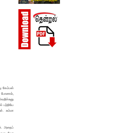
ு கேம்பஸ்
் போனால்,
வெறிச்சுனு
் பற்றியே
். சும்மா
ன். அதைப்