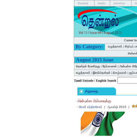
Thendral
Audio
Advertise
A
Current Is
By Category:
எழுத்தாளர்
|
சிறப்புப் 
சின்ன
August 2015 Issue
தென்றல் பேசுகிறது
|
நேர்காணல்
|
அன்புள்ள சிந
எழுத்தாளர்
|
இளந்தென்றல்
|
நிகழ்வுகள்
|
சூர்யா
Tamil Unicode / English Search
சிறுகதை
அன்புள்ள அம்மாவுக்கு
-
சேகர் சந்திரசேகர்
|
ஆகஸ்டு 2015
|