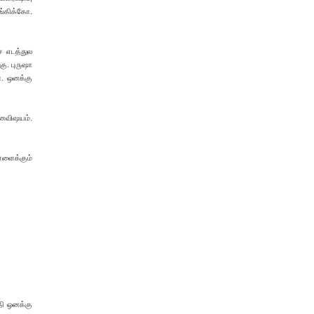
்கிக்கோ.
்ச எடத்துல
ு. புருஷா
ா. ஒனக்கு
்னவிஷயம்.
ள்ளைக்கும்
்தி ஒனக்கு