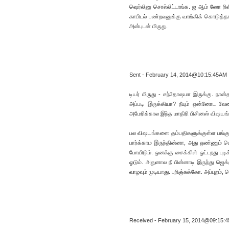
ஷெர்லினு சொல்லிட்டாங்க. ஐ ஆம் ஸோ ரிலீ
காபிடல் பண்றவனுக்கு வாங்கிக் கொடுத்தான
அன்புடன் மிருது.
Sent - February 14, 2014@10:15:45AM
டியர் மிருது - சந்தோஷமா இருக்கு. நா
அப்படி இருக்கியா? நீயும் ஒன்னோட வே
அமேரிக்கால இந்த மாதிரி பிசினஸ் விஷயங்
பல விஷயங்களை தம்பதிகளுக்குள்ள பங்குபோ
பார்க்காம இருந்தின்னா, அது ஒண்ணும் ப
போயிடும். ஒனக்கு சைக்கிள் ஓட்டறது புடி
ஓடும். அதுனால நீ பின்னாடி இருந்து ஜெக்
வாழவும் முடியாது. புரிஞ்சுக்கோ. அப்புறம்
Received - February 15, 2014@09:15: