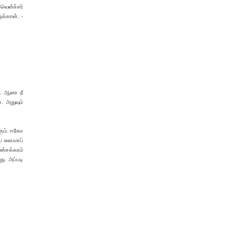
வென்ச்சர்
ுக்கான். -
ற. ஆனா நீ
. அதுவும்
ும். ஈகோ
 சுலபமாப்
ுன்சக்கரம்
து. அப்படி