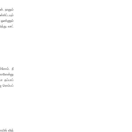
ன். நானும்
கிட்டயும்
ு ஒண்ணும்
த்து. வாட்
சோம். நீ
்காளேன்னு
ோ தப்பாப்
ெ ரொம்பப்
ாயிங் வித்