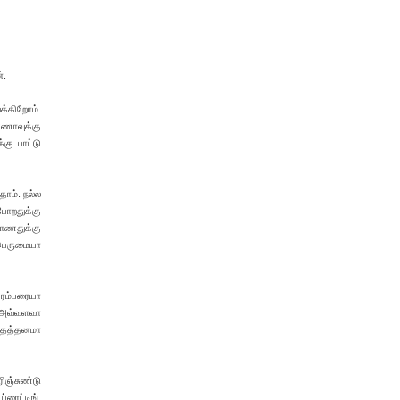
்.
க்கிறோம்.
்ணாவுக்கு
கு பாட்டு
ோம். நல்ல
 போறதுக்கு
யாணதுக்கு
 பெருமையா
பரம்பரையா
ல அவ்வளவா
்தைத்தனமா
ிஞ்சுண்டு
ரைட்டிங்,