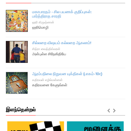
மகாபாரதம் - சில பயணக் குறிப்புகள்:
பார்த்திராத சாரதி
ஹரி கிருஷ்ணன்
ஹரிமொழி
சில்லறை விஷயம் கல்லறை ஆகலாம்!
சித்ரா வைத்தீஸ்வரன்
அன்புள்ள சிநேகிதியே
ஆரம்பநிலை நிறுவன யுக்திகள் (பாகம்-10c)
கதிரவன் எழில்மன்னன்
கதிரவனை கேளுங்கள்
இளந்தென்றல்