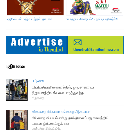
ஹூஸ்டன்: 'தர்ம யுத்தம்' நாடகம்
'மாதுர்ய சௌர்யம்' - நாட்டிய நிகழ்ச்சி
சிய
புதியவை
பார்வை
மினியாபோலிஸ் நகரத்தில், ஒரு சாதாரண
நிறுவனத்தில் வேலை பார்த்துவந்த
சிறுகதை
சில்லறை விஷயம் கல்லறை ஆகலாம்!
சில்லறை விஷயம் என்று நாம் நினைப்பது சமயத்தில்
மணவாழ்க்கைக்குக் கல
அன்புள்ள சிநேகிதியே