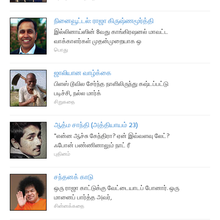
நினைவூட்டல்: ராஜா கிருஷ்ணமூர்த்தி
இல்லினாய்ஸின் 8வது காங்கிரஷனல் மாவட்ட
வாக்காளர்கள் முதன்முறையாக ஒ
பொது
ஜாலியான வாழ்க்கை
பிளஸ் டூவில சேர்ந்த நாளிலிருந்து கஷ்டப்பட்டு
படிச்சி, நல்ல மார்க்
சிறுகதை
ஆத்ம சாந்தி (அத்தியாயம் 23)
"என்ன ஆச்சு கேந்திரா? ஏன் இவ்வளவு லேட்?
ஃபோன் பண்ணினாலும் நாட் ரீ
புதினம்
சந்தனக் காடு
ஒரு ராஜா காட்டுக்கு வேட்டையாடப் போனார். ஒரு
மானைப் பார்த்த அவர்,
சின்னக்கதை