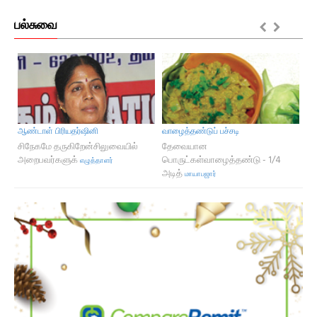
பல்சுவை
ஆண்டாள் பிரியதர்ஷினி
வாழைத்தண்டுப் பச்சடி
வீர
டம்
சிநேகமே தருகிறேன்சிலுவையில்
தேவையான
வி
அறைபவர்களுக்
பொருட்கள்வாழைத்தண்டு - 1/4
வீ
எழுத்தாளர்
அடித்
மாயாபஜார்