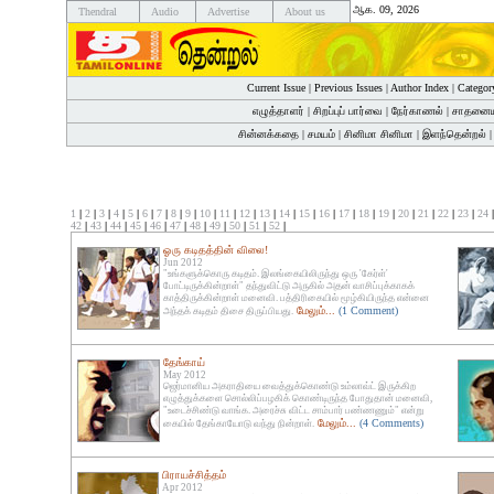
ஆக. 09, 2026
Thendral
Audio
Advertise
About us
Current Issue
|
Previous Issues
|
Author Index
|
Categor
எழுத்தாளர்
|
சிறப்புப் பார்வை
|
நேர்காணல்
|
சாதனைய
சின்னக்கதை
|
சமயம்
|
சினிமா சினிமா
|
இளந்தென்றல்
1
|
2
|
3
|
4
|
5
|
6
|
7
|
8
|
9
|
10
|
11
|
12
|
13
|
14
|
15
|
16
|
17
|
18
|
19
|
20
|
21
|
22
|
23
|
24
42
|
43
|
44
|
45
|
46
|
47
|
48
|
49
|
50
|
51
|
52
|
ஓரு கடிதத்தின் விலை!
Jun 2012
"உங்களுக்கொரு கடிதம். இலங்கையிலிருந்து ஒரு 'கேர்ள்'
போட்டிருக்கின்றாள்" தந்துவிட்டு அருகில் அதன் வாசிப்புக்காகக்
காத்திருக்கின்றாள் மனைவி. பத்திரிகையில் மூழ்கியிருந்த என்னை
மேலும்...
(1 Comment)
அந்தக் கடிதம் திசை திருப்பியது.
தேங்காய்
May 2012
ஜெர்மானிய அகராதியை வைத்துக்கொண்டு உம்லாவ்ட் இருக்கிற
எழுத்துக்களை சொல்லிப்பழகிக் கொண்டிருந்த போதுதான் மனைவி,
"உடைச்சிண்டு வாங்க. அரைச்சு விட்ட சாம்பார் பண்ணணும்" என்று
மேலும்...
(4 Comments)
கையில் தேங்காயோடு வந்து நின்றாள்.
பிராயச்சித்தம்
Apr 2012