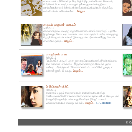
காலை மணி பதினொன்று. நியூ ஜெர்சி நியூவர்க் விமான நிலையம்,
டெர்மினல் சி. சுபாவும், ராகவனும் தங்களது மகள் ஸ்ருதியை
வரவேற்பதற்காக பிரின்ஸ்டனிலிருந்து வந்திருந்தார்கள். ஸ்ருதிக்கு
மேலும்...
கலிஃபோர்னியாவில் சிஸ்கோ...
சாருவும் ஹனுமார் வடையும்
Mar 2012
எங்கள் சாருவை வைத்து எழுத வேண்டுமென்றால் கதைக்குப் பஞ்சமே
இருக்காது. ரொம்பவும் சுவாரஸ்யமான கதாபாத்திரம். சதீஷ் எங்களுக்கு
நெருங்கிய நண்பன். என் வீட்டுக்காரருடன் டார்மைப் பகிர்ந்து கொண்ட
மேலும்...
காலத்திலிருந்தே...
பாறைக்குள் பாசம்
Feb 2012
"டேய் அங்க பாருடா! புதுசா ஒரு வகுப்பு உதவியாளர். இவள் எவ்வளவு
நாள் தாங்கறா பாக்கலாம்" இதுதான் எனக்குக் கிடைத்த முதல்
வரவேற்பு. அளித்தவன் 'கிங்காங்' எனப்பட்ட பள்ளியின் முடிசூடா
மேலும்...
மன்னன் ஜான். 13 வயது.
சேர்ப்பிறைஸ் விசிட்
Feb 2012
நாளாந்தம் பழகும் சில நண்பர்கள், உறவினர்களிடமிருந்து
சிலவேளைகளில் சொல்லாமல் கொள்ளாமல் தொலைபேசி அழைப்புகள்
நின்றுவிடுவதுண்டு. எங்காவது வெளிநாட்டுக்குப் பயணம்
மேலும்...
(1 Comment)
செய்வதற்காகவோ அல்லது தங்கள்...
© Co