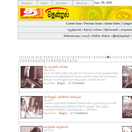
ஆக. 09, 2026
Thendral
Audio
Advertise
About us
Current Issue
|
Previous Issues
|
Author Index
|
Categor
எழுத்தாளர்
|
சிறப்புப் பார்வை
|
நேர்காணல்
|
சாதனைய
சின்னக்கதை
|
சமயம்
|
சினிமா சினிமா
|
இளந்தென்றல்
1
|
2
|
3
|
4
|
5
|
6
|
7
|
8
|
9
|
10
|
11
|
12
|
13
|
14
|
15
|
16
|
17
|
18
|
19
| 20 |
21
|
22
|
23
|
24
42
|
43
|
44
|
45
|
46
|
47
|
48
|
49
|
50
|
51
|
52
|
அடாராவின் பார்வை
Mar 2015
கேபர்ட் ரோசலேர் அந்த அமைதியான அறையில் மரச் சாய்வுநாற்காலிக்கு
தன்னைக் கொடுத்திருந்தார். கடிகார முள்ளின் சத்தம் கேட்குமளவுக்கு
நிசப்தம். வெளியிலுள்ள நிலைக்குமாறாக அவரின் உள்மனம்
மேலும்...
(1 Comment)
ஓய்வின்றி...
அரங்கனும் ஆர்லோவ் வைரமும்
Jan 2015
மாஸ்கோ-க்ரெம்ளின் Diamond Fund-ல் உள்ள, ஒரு கோழிமுட்டையில்
பாதியளவு இருக்கும் ஆர்லோவ் (Orlov) என்னும் அந்த அபூர்வ
வைரத்தின் சரித்திரம் ஆரம்பித்த இடம், 108 திவ்ய
மேலும்...
(2 Comments)
தேசங்களில்...
வாழ்வின் அழகியல்!
Jan 2015