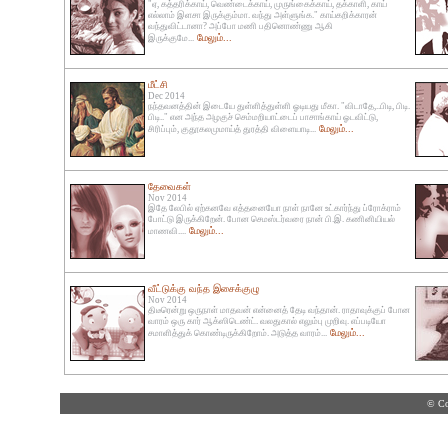
"ஏ, கத்தரிக்காய், வெண்டைக்காய், முருங்கைக்காய், தக்காளி, காய்
எல்லாம் இளசா இருக்கும்மா. வந்து அள்ளுங்க." காய்கறிக்காரன்
வந்துவிட்டானா? அப்போ மணி பதினொண்ணு ஆகி
மேலும்...
இருக்குமே...
மீட்சி
Dec 2014
நந்தவனத்தின் இடையே துள்ளித்துள்ளி ஓடியது மீகா. "விடாதே,..பிடி, பிடி.
பிடி.." என அந்த அழகுச் செம்மறியாட்டைப் பாசாங்காய் ஓடவிட்டு,
மேலும்...
சிரிப்பும், குதூகலமுமாய்த் துரத்தி விளையாடி...
தேவைகள்
Nov 2014
இதே லேபில் ஏற்கனவே எத்தனையோ நாள் நானே உட்கார்ந்து ப்ரோக்ராம்
போட்டு இருக்கிறேன். போன செமஸ்டர்வரை நான் பி.இ. கணினியியல்
மேலும்...
மாணவி....
வீட்டுக்கு வந்த இசைக்குழு
Nov 2014
திடீரென்று ஒருநாள் மாதவன் என்னைத் தேடி வந்தான். ராதாவுக்குப் போன
வாரம் ஒரு கார் ஆக்ஸிடெண்ட். வலதுகால் எலும்பு முறிவு. எப்படியோ
மேலும்...
சமாளித்துக் கொண்டிருக்கிறோம். அடுத்த வாரம்...
© Co