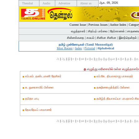
ஆக. 09, 2026
Thendral
Audio
Advertise
About us
Current Issue
|
Previous Issues
|
Author Index
|
Categor
எழுத்தாளர்
|
சிறப்புப் பார்வை
|
நேர்காணல்
|
சாதனைய
சின்னக்கதை
|
சமயம்
|
சினிமா சினிமா
|
இளந்தென்றல்
தமிழ் முன்னோடிகள் (Tamil Munnodigal)
Most Recent
|
Index
|
Pictorial
| Alphabetical
அ
|
ஆ
|
இ
|
ஈ
|
உ
|
ஊ
|
எ
|
ஏ
|
ஐ
|
ஒ
|
ஓ
|
ஔ
|
க
|
ச
|
ஞ
|
ட
|
த
த
எழுத்து வரிசையில் உள்ள எழுத்தாள
எம்.எம். தண்டபாணி தேசிகர்
எம்.கே. தியாகராஜ பாகவதர்
சு. துரைசாமிப் பிள்ளை
தக்ஷிணாமூர்த்திப் பிள்ளை
தபிதா பாபு
தமிழ்த் தியாகய்யா பாபநாசம் சி
தேவநேயப் பாவாணர்
அ
|
ஆ
|
இ
|
ஈ
|
உ
|
ஊ
|
எ
|
ஏ
|
ஐ
|
ஒ
|
ஓ
|
ஔ
|
க
|
ச
|
ஞ
|
ட
|
த