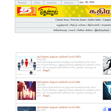
ஆக. 09, 2026
Thendral
Audio
Advertise
About us
Current Issue
|
Previous Issues
|
Author Index
|
Categor
எழுத்தாளர்
|
சிறப்புப் பார்வை
|
நேர்காணல்
|
சாதனைய
சின்னக்கதை
|
சமயம்
|
சினிமா சினிமா
|
இளந்தென்றல்
ஆரம்பநிலை நிறுவன யுக்திகள் (பாகம்-20G)
Aug 2023
ஆரம்பநிலை நிறுவனங்கள் தழைத்து வளர வேண்டுமானால், அவை
கடைப்பிடிக்க வேண்டிய அணுகுமுறைகள், தந்திரங்கள், யுக்திகள் யாவை
எனப் பலர் பல தருணங்களில் என்னைக் கேட்டதுண்டு. அவர்களுடன்
மேலும்...
நான்...
ஆரம்பநிலை நிறுவன யுக்திகள் (பாகம்-20e)
Jun 2023
ஆரம்பநிலை நிறுவனங்கள் தழைத்து வளர வேண்டுமானால், அவை
கடைப்பிடிக்க வேண்டிய அணுகுமுறைகள், தந்திரங்கள், யுக்திகள் யாவை
எனப் பலர் பல தருணங்களில் என்னைக் கேட்டதுண்டு. அவர்களுடன்
மேலும்...
நான்...
ஆரம்பநிலை நிறுவன யுக்திகள் (பாகம்-20c)
Apr 2023