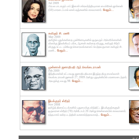
Jul 2009
பிரபல பாடகரும் பாப் இசைச் சக்ரவர்த்தியுமான மைக்கேல் ஜாக்ஸன்
மேலும்...
(50) மாரடைப்பால் லாஸ் ஏஞ்சலஸில் காலமானார்.
கவிஞர் சி. மணி
May 2009
தமிழில் புதுக்கவிதை முன்னோடிகளில் ஒருவரும் அமெரிக்காவின்
விளக்கு இலக்கியப் பரிசு, ஆசான் கவிதை விருது, கவிஞர் சிற்பி
விருது உட்பட பல்வேறு கௌரவங்களைப் பெற்றவருமான கவிஞர் சி.
மேலும்...
மணி...
முன்னாள் ஜனாதிபதி ஆர்.வெங்கடராமன்
Feb 2009
இந்தியாவின் எட்டாவது ஜனாதிபதியாக இருந்த திரு ராமஸ்வாமி
வெங்கடராமன் ஜனவரி 27, 2009 அன்று புதுடில்லியில் மரணமடைந்தார்.
மேலும்...
அவருக்கு வயது 98.
இயக்குநர் ஸ்ரீதர்
Nov 2008
தமிழ்த் திரைப்படங்களில் புதுமைக்கு வித்திட்ட இயக்குநர்களுள்
ஒருவரான ஸ்ரீதர் (78) அக்டோபர் 20 அன்று சென்னையில் காலமானார்.
மேலும்...
ரத்தபாசம் என்ற படத்தின் வசனகர்த்தாவாகத்...
© Co