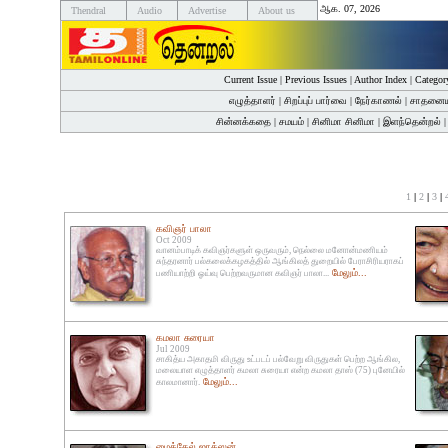
ஆக. 07, 2026
Thendral
Audio
Advertise
About us
Current Issue
|
Previous Issues
|
Author Index
|
Categor
எழுத்தாளர்
|
சிறப்புப் பார்வை
|
நேர்காணல்
|
சாதனைய
சின்னக்கதை
|
சமயம்
|
சினிமா சினிமா
|
இளந்தென்றல்
1
|
2
|
3
|
கவிஞர் பாலா
Oct 2009
வானம்பாடிக் கவிஞர்களுள் ஒருவரும், நெல்லை மனோன்மணியம்
சுந்தரனார் பல்கலைக்கழகத்தில் ஆங்கிலத் துறையில் பேராசிரியராகப்
மேலும்...
பணியாற்றி ஓய்வு பெற்றவருமான கவிஞர் பாலா...
கமலா சுரையா
Jul 2009
சாகித்ய அகாதமி விருது உட்படப் பல்வேறு விருதுகள் பெற்ற ஆங்கில,
மலையாள எழுத்தாளர் கமலா சுரையா என்ற கமலா தாஸ் (75) புனேயில்
மேலும்...
காலமானார்.
மைக்கேல் ஜாக்ஸன்