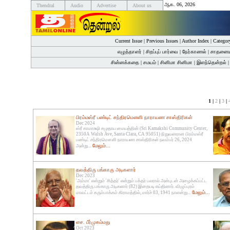
ஆக. 06, 2026
Thendral
Audio
Advertise
About us
Current Issue
|
Previous Issues
|
Author Index
|
Categor
எழுத்தாளர்
|
சிறப்புப் பார்வை
|
நேர்காணல்
|
சாதனைய
சின்னக்கதை
|
சமயம்
|
சினிமா சினிமா
|
இளந்தென்றல்
1 |
2
|
3
|
பிரம்மஸ்ரீ பண்டிட் சந்திரமௌளி நாராயண சாஸ்திரிகள்
Dec 2024
ஸ்ரீ காமாக்ஷி சமுதாய மையத்தின் (Sri Kamakshi Community Center,
2350A Walsh Ave, Santa Clara, CA 95051) நிறுவனரான பிரம்மஸ்ரீ
பண்டிட் சந்திரமௌளி நாராயண சாஸ்திரிகள் நவம்பர் 26, 2024
மேலும்...
அன்று...
தவத்திரு பங்காரு அடிகளார்
Dec 2023
'அம்மா' என்றும் 'சித்தர்' என்றும் பக்தர் பலரால் அன்புடன் அழைக்கப்பட்ட
தவத்திரு பங்காரு அடிகளார் (82) இறையடி எய்தினார். விழுப்புரம்
மேலும்...
மாவட்டம் கரும்பாக்கம் கிராமத்தில், மார்ச் 03, 1941 நாளன்று...
சை. பீர்முகம்மது
Oct 2023