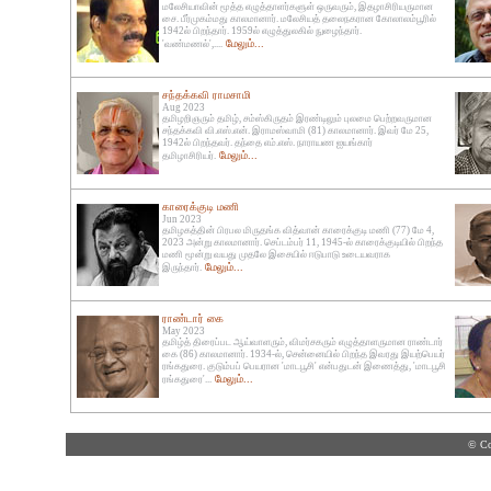
மலேசியாவின் மூத்த எழுத்தாளர்களுள் ஒருவரும், இதழாசிரியருமான
சை. பீர்முகம்மது காலமானார். மலேசியத் தலைநகரான கோலாலம்பூரில்
1942ல் பிறந்தார். 1959ல் எழுத்துலகில் நுழைந்தார்.
மேலும்...
'வண்மணல்',....
சந்தக்கவி ராமசாமி
Aug 2023
தமிழறிஞரும் தமிழ், சம்ஸ்கிருதம் இரண்டிலும் புலமை பெற்றவருமான
சந்தக்கவி வி.எஸ்.என். இராமஸ்வாமி (81) காலமானார். இவர் மே 25,
1942ல் பிறந்தவர். தந்தை எம்.எஸ். நாராயண ஐயங்கார்
மேலும்...
தமிழாசிரியர்.
காரைக்குடி மணி
Jun 2023
தமிழகத்தின் பிரபல மிருதங்க வித்வான் காரைக்குடி மணி (77) மே 4,
2023 அன்று காலமானார். செப்டம்பர் 11, 1945-ல் காரைக்குடியில் பிறந்த
மணி மூன்று வயது முதலே இசையில் ஈடுபாடு உடையவராக
மேலும்...
இருந்தார்.
ராண்டார் கை
May 2023
தமிழ்த் திரைப்பட ஆய்வாளரும், விமர்சகரும் எழுத்தாளருமான ராண்டார்
கை (86) காலமானார். 1934-ல், சென்னையில் பிறந்த இவரது இயற்பெயர்
ரங்கதுரை. குடும்பப் பெயரான 'மாடபூசி' என்பதுடன் இணைத்து, 'மாடபூசி
மேலும்...
ரங்கதுரை'...
© Co