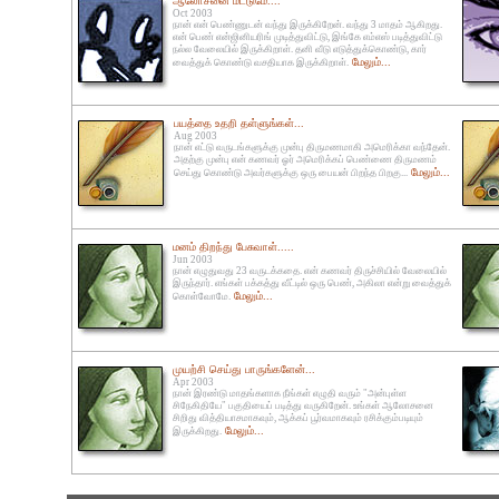
ஆலோசனை மட்டுமே....
Oct 2003
நான் என் பெண்ணுடன் வந்து இருக்கிறேன். வந்து 3 மாதம் ஆகிறது.
என் பெண் என்ஜினியரிங் முடித்துவிட்டு, இங்கே எம்எஸ் படித்துவிட்டு
நல்ல வேலையில் இருக்கிறாள். தனி வீடு எடுத்துக்கொண்டு, கார்
மேலும்...
வைத்துக் கொண்டு வசதியாக இருக்கிறாள்.
பயத்தை உதறி தள்ளுங்கள்...
Aug 2003
நான் எட்டு வருடங்களுக்கு முன்பு திருமணமாகி அமெரிக்கா வந்தேன்.
அதற்கு முன்பு என் கணவர் ஓர் அமெரிக்கப் பெண்ணை திருமணம்
மேலும்...
செய்து கொண்டு அவர்களுக்கு ஒரு பையன் பிறந்த பிறகு...
மனம் திறந்து பேசுவாள்.....
Jun 2003
நான் எழுதுவது 23 வருடக்கதை. என் கணவர் திருச்சியில் வேலையில்
இருந்தார். எங்கள் பக்கத்து வீட்டில் ஒரு பெண், அகிலா என்று வைத்துக்
மேலும்...
கொள்வோமே.
முயற்சி செய்து பாருங்களேன்...
Apr 2003
நான் இரண்டு மாதங்களாக நீங்கள் எழுதி வரும் "அன்புள்ள
சிநேகிதியே" பகுதியைப் படித்து வருகிறேன். உங்கள் ஆலோசனை
சிறிது வித்தியாசமாகவும், ஆக்கப் பூர்வமாகவும் ரசிக்கும்படியும்
மேலும்...
இருக்கிறது.