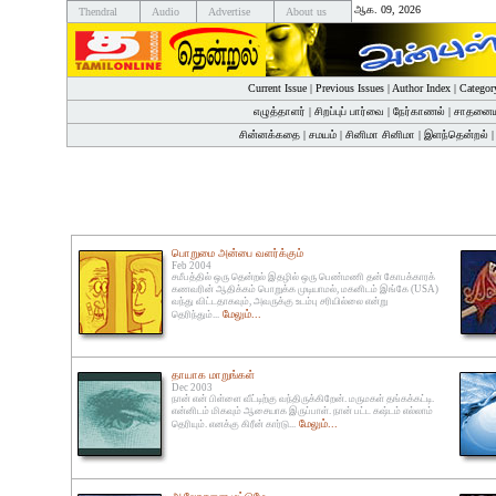
ஆக. 09, 2026
Thendral
Audio
Advertise
About us
Current Issue
|
Previous Issues
|
Author Index
|
Categor
எழுத்தாளர்
|
சிறப்புப் பார்வை
|
நேர்காணல்
|
சாதனைய
சின்னக்கதை
|
சமயம்
|
சினிமா சினிமா
|
இளந்தென்றல்
பொறுமை அன்பை வளர்க்கும்
Feb 2004
சமீபத்தில் ஒரு தென்றல் இதழில் ஒரு பெண்மணி தன் கோபக்காரக்
கணவரின் ஆதிக்கம் பொறுக்க முடியாமல், மகனிடம் இங்கே (USA)
வந்து விட்டதாகவும், அவருக்கு உடம்பு சரியில்லை என்று
மேலும்...
தெரிந்தும்...
தாயாக மாறுங்கள்
Dec 2003
நான் என் பிள்ளை வீட்டிற்கு வந்திருக்கிறேன். மருமகள் தங்கக்கட்டி.
என்னிடம் மிகவும் ஆசையாக இருப்பாள். நான் பட்ட கஷ்டம் எல்லாம்
மேலும்...
தெரியும். எனக்கு கிரீன் கார்டு...