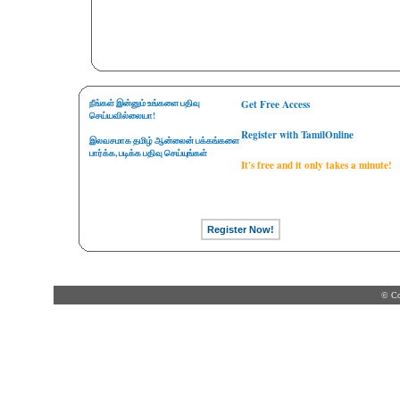
நீங்கள் இன்னும் உங்களை பதிவு
Get Free Access
செய்யவில்லையா!
Register with TamilOnline
இலவசமாக தமிழ் ஆன்லைன் பக்கங்களை
பார்க்க, படிக்க பதிவு செய்யுங்கள்
It's free and it only takes a minute!
© Co