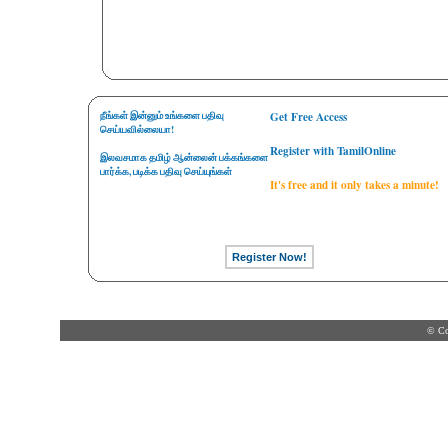
நீங்கள் இன்னும் உங்களை பதிவு
Get Free Access
செய்யவில்லையா!
Register with TamilOnline
இலவசமாக தமிழ் ஆன்லைன் பக்கங்களை
பார்க்க, படிக்க பதிவு செய்யுங்கள்
It's free and it only takes a minute!
© Co