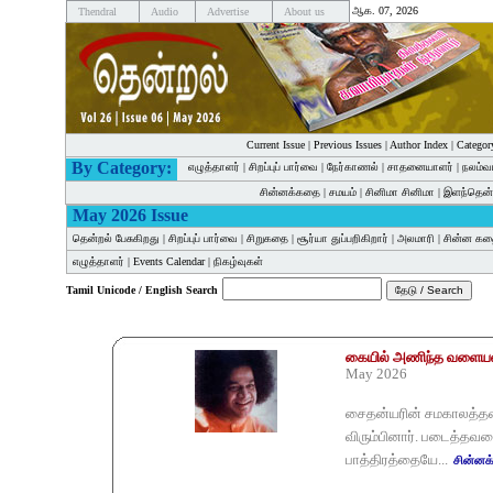
ஆக. 07, 2026
Thendral
Audio
Advertise
About us
Current Issue
|
Previous Issues
|
Author Index
|
Categor
By Category:
எழுத்தாளர்
|
சிறப்புப் பார்வை
|
நேர்காணல்
|
சாதனையாளர்
|
நலம்வ
சின்னக்கதை
|
சமயம்
|
சினிமா சினிமா
|
இளந்தென்
May 2026 Issue
தென்றல் பேசுகிறது
|
சிறப்புப் பார்வை
|
சிறுகதை
|
சூர்யா துப்பறிகிறார்
|
அலமாரி
|
சின்ன க
எழுத்தாளர்
|
Events Calendar
|
நிகழ்வுகள்
Tamil Unicode / English Search
கையில் அணிந்த வளையல
May 2026
சைதன்யரின் சமகாலத்தவ
விரும்பினார். படைத்தவரை
பாத்திரத்தையே...
சின்ன