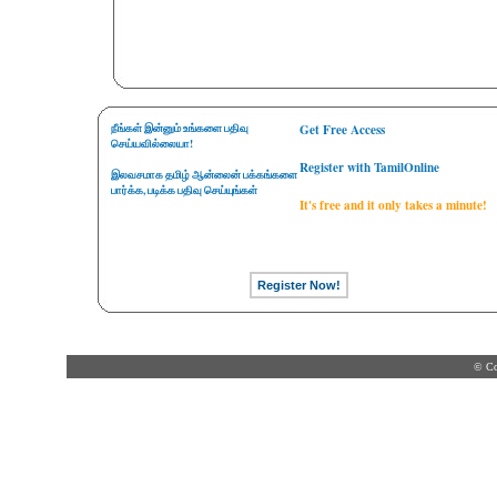
நீங்கள் இன்னும் உங்களை பதிவு
Get Free Access
செய்யவில்லையா!
Register with TamilOnline
இலவசமாக தமிழ் ஆன்லைன் பக்கங்களை
பார்க்க, படிக்க பதிவு செய்யுங்கள்
It's free and it only takes a minute!
© Co