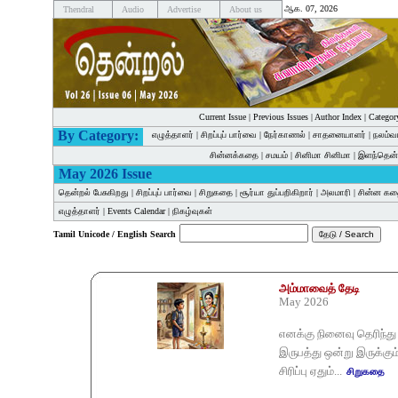
ஆக. 07, 2026
Thendral
Audio
Advertise
About us
Current Issue
|
Previous Issues
|
Author Index
|
Categor
By Category:
எழுத்தாளர்
|
சிறப்புப் பார்வை
|
நேர்காணல்
|
சாதனையாளர்
|
நலம்வ
சின்னக்கதை
|
சமயம்
|
சினிமா சினிமா
|
இளந்தென்
May 2026 Issue
தென்றல் பேசுகிறது
|
சிறப்புப் பார்வை
|
சிறுகதை
|
சூர்யா துப்பறிகிறார்
|
அலமாரி
|
சின்ன க
எழுத்தாளர்
|
Events Calendar
|
நிகழ்வுகள்
Tamil Unicode / English Search
அம்மாவைத் தேடி
May 2026
எனக்கு நினைவு தெரிந்து
இருபத்து ஒன்று இருக்க
சிரிப்பு ஏதும்...
சிறுகதை