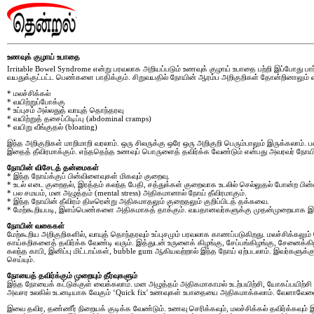
உணவுக் குழாய் உபாதை
Irritable Bowel Syndrome என்று பரவலாக அறியப்படும் உணவுக் குழாய் உபாதை பற்றி இப்போது பார
வயதுக்குட்பட்ட பெண்களை பாதிக்கும். சிறுவயதில் நோயின் ஆரம்ப அறிகுறிகள் தோன்றினாலும்
* மலச்சிக்கல்
* வயிற்றுப்போக்கு
* உப்புசம் அல்லதுத் வாயுத் தொந்தரவு
* வயிற்றுத் தசைப்பிடிப்பு (abdominal cramps)
* வயிறு வீங்குதல் (bloating)
இந்த அறிகுறிகள் மாறிமாறி வரலாம். ஒரு சிலருக்கு ஒரே ஒரு அறிகுறி பெரும்பாலும் இருக்கலாம். 
இதைத் தீவிரமாக்கும். எந்ததெந்த உணவுப் பொருளைத் தவிர்க்க வேண்டும் என்பது அவரவர் நோய
நோயின் விசேடத் தன்மைகள்
* இந்த நோய்க்குப் பின்விளைவுகள் மிகவும் குறைவு.
* உடல் எடை குறைதல், இரத்தம் கலந்த பேதி, சத்துக்கள் குறைவாக உடலில் செல்லுதல் போன்ற பின
* பல சமயம், மன அழுத்தம் (mental stress) அதிகமானால் நோய் தீவிரமாகும்.
* இந்த நோயின் தீவிரம் திடீரென்று அதிகமாதலும் குறைதலும் குறிப்பிடத் தக்கவை.
* மேற்கூறியபடி, இளம்பெண்களை அதிகமாகத் தாக்கும். வயதானவர்களுக்கு முதன்முறையாக இ
நோயின் வகைகள்
மேற்கூறிய அறிகுறிகளில், வாயுத் தொந்தரவும் உப்புசமும் பரவலாக காணப்படுகிறது. மலச்சிக்கலும்
காய்கறிகளைத் தவிர்க்க வேண்டி வரும். இத்துடன் உருளைக் கிழங்கு, சேப்பங்கிழங்கு, சேனைக்கிழங
கலந்த காபி, இனிப்பு மிட்டாய்கள், bubble gum ஆகியவற்றால் இந்த நோய் ஏற்படலாம். இவர்களுக
செய்யும்.
நோயைத் தவிர்க்கும் முறையும் தீர்வுகளும்
இந்த நோயைக் கட்டுக்குள் வைக்கலாம். மன அழுத்தம் அதிகமாகாமல் உடற்பயிற்சி, யோகப்பயிற்சி
அவசர உலகில் உடனடியாக வேகும் ‘Quick fix' உணவுகள் உபாதையை அதிகமாக்கலாம். வேளாவேளைக்கு
இவை தவிர, தண்ணீர் நிறையக் குடிக்க வேண்டும். உணவு செரிக்கவும், மலச்சிக்கல் தவிர்க்கவும்