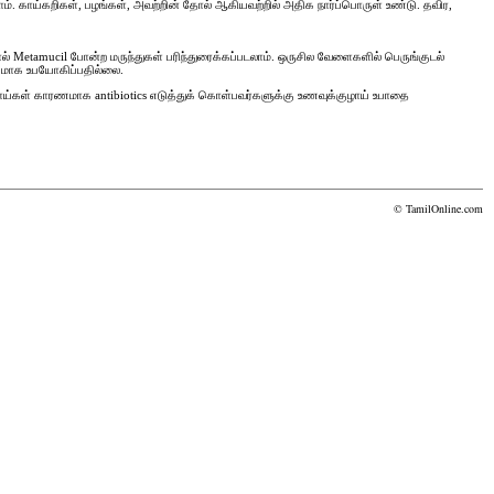
். காய்கறிகள், பழங்கள், அவற்றின் தோல் ஆகியவற்றில் அதிக நார்ப்பொருள் உண்டு. தவிர,
ால் Metamucil போன்ற மருந்துகள் பரிந்துரைக்கப்படலாம். ஒருசில வேளைகளில் பெருங்குடல்
ிகமாக உபயோகிப்பதில்லை.
 நோய்கள் காரணமாக antibiotics எடுத்துக் கொள்பவர்களுக்கு உணவுக்குழாய் உபாதை
© TamilOnline.com