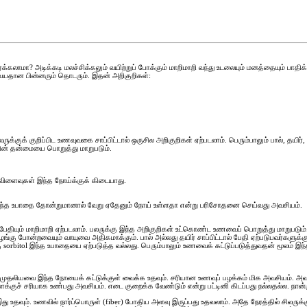
்க்கலாமா? அடிக்கடி மலச்சிக்கலும் வயிற்றுப் போக்கும் மாறிமாறி வந்து உடலையும் மனத்தையும் பாத
 வயதான பின்னரும் தொடரும். இதன் அறிகுறிகள்:
பலருக்குக் குறிப்பிட உணவுவகை சாப்பிட்டால் ஒருசில அறிகுறிகள் ஏற்படலாம். பெரும்பாலும் பால், 
ின் தன்மையை பொறுத்து மாறுபடும்.
்விளைவுகள் இந்த நோய்க்குக் கிடையாது.
ந்த உபாதை தோன்றுமானால் வேறு ஏதேனும் நோய் உள்ளதா என்று பரிசோதனை செய்வது அவசியம்.
 பேதியும் மாறிமாறி ஏற்படலாம். பலருக்கு இந்த அறிகுறிகள் உட்கொண்ட உணவைப் பொறுத்து மாறுபடும். 
்கு போன்றவையும் வாயுவை அதிகமாக்கும். பால் அல்லது தயிர் சாப்பிட்டால் பேதி ஏற்படுபவர்களுக்கு 
்கு sorbitol இந்த உபாதையை ஏற்படுத்த வல்லது. பெரும்பாலும் உணவைக் கட்டுப்படுத்துவதன் மூலம்
 முதலியவை இந்த நோயைக் கட்டுக்குள் வைக்க உதவும். சரியான உணவுப் பழக்கம் மிக அவசியம். அவச
ச் சரியாக உண்பது அவசியம். எடை குறைக்க வேண்டும் என்று பட்டினி கிடப்பது நல்லதல்ல. நான்கு
 இது உதவும். உணவில் நார்ப்பொருள் (fiber) போதிய அளவு இருப்பது உதவலாம். அதே நேரத்தில் சிலரு