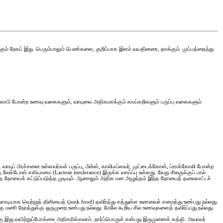
ிக்கும் நோய் இது. பெரும்பாலும் பெண்களை, குறிப்பாக இளம் வயதினரை, தாக்கும். முப்பத்தைந்து
தயிர், காபி போன்ற உணவு வகைகளும், வாயுவை அதிகமாக்கும் காய்கறிகளும் பருப்பு வகைகளும்
வாயுப் பிரச்சனை உள்ளவர்கள் பருப்பு, பீன்ஸ், காலிஃப்ளவர், முட்டைக்கோஸ், ப்ராக்கோலி போன்ற
லேக்டோஸ் சகியாமை (Lactose intolerance) இருக்க வாய்ப்பு உள்ளது. வேறு சிலருக்குப் பால்
 இந்த நோயைக் கட்டுப்படுத்த முடியும். ஆனாலும் அதிக மன அழுத்தம் இந்த நோயைத் தலைகாட்டச்
ரடியாக வெற்றுத் தீனியைத் (junk food) தவிர்த்து சத்துள்ள உணவைச் சமைத்து உண்பது நல்லது.
 மணி நேரத்துக்கு ஒருமுறை உண்பது நல்லது. மேலே கூறிய சில உணவுகளைத் தவிர்ப்பது நல்லது.
க்கு இது வயிற்றுப்போக்கை அதிகரிக்கலாம். நார்ப்பொருள் என்பது இருமுனைக் கத்தி. அவரவர்