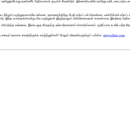
உண்ணும்போது தண்ணீர் அதிகமாகக் குடிக்க் வேண்டும். இல்லையெனில் வயிற்று வலி, வாயு ஏற்படலாம
ை நீக்கும் மருந்துகளாகவே உள்ளன. உதாரணத்திற்கு பேதி ஏற்பட்டால் Imodium, மலச்சிக்கல் ஏற்பட்ட
துண்டு. இந்த உபாதைக்கென்று சில மருந்துகள் இருந்தாலும் பின்விளைவுகள் காரணமாக இவற்றை அத
ைச் சரிபடுத்த வல்லவை. இவை ஒரு சிலருக்கு நல்ல நிவாரணம் கொடுக்கலாம். குறிப்பாக உடலில் மற்ற
லையும் நலமாக வைத்திருக்க வாழ்த்துக்கள்! மேலும் விவரங்களுக்குப் பார்க்க:
mayoclinic.com