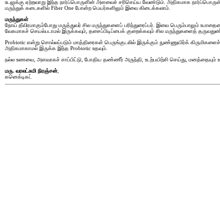
உடலுக்கு ஏற்றவாறு இந்த நார்ப்பொருளின் அளவைச் சரிசெய்ய வேண்டும். அதிகமாக நார்ப்பொருள் 
மருந்துக் கடைகளில் Fiber One போன்ற பெயர்களிலும் இவை கிடைக்கலாம்.
மருந்துகள்
நோய் தீவிரமாகும்போது மருத்துவர் சில மருந்துகளைப் பரிந்துரைப்பர். இவை பெரும்பாலும் உபாதைய
வேகமாகச் செயல்படாமல் இருக்கவும், தசைப்பிடிப்பைக் குறைக்கவும் சில மருந்துகளைத் தருவ
Probiotic என்று சொல்லப்படும் மாத்திரைகள் பெருங்குடலில் இருக்கும் நுண்ணுயிர்க் கிருமிகள
அதிகமாகாமல் இருக்க இந்த Probiotic உதவும்.
நல்ல உணவை, அளவாகச் சாப்பிட்டு, போதிய தண்ணீர் அருந்தி, உடற்பயிற்சி செய்து, மனத்தையும் உட
மரு. வரலட்சுமி நிரஞ்சன்
,
கனெக்டிகட்