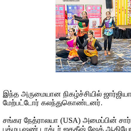
இந்த அருமையான நிகழ்ச்சியில் ஜார்ஜியா 
மேற்பட்டோர் கலந்துகொண்டனர்.
சங்கர நேத்ராலயா (USA) அமைப்பின் சார்ப
பத்மபூஷண் டாக்டர் ஜகதீஷ் ஷேத் ஆகியோ