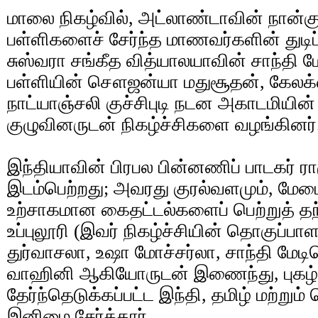
மாலை நிகழ்வில், அட்லாண்டாவின் நான்க
பள்ளிகளைச் சேர்ந்த மாணவர்களின் துடி
சுஸ்வரா சங்கீத வித்யாலயாவின் சாந்தி 
பள்ளியின் சௌஜன்யா மதுசூதன், கேலக்ஸ
நாட்யாஞ்சலி குச்சிபுடி நடன அகாடமியின
குழுவினருடன் நிகழ்ச்சிகளை வழங்கினர்
இந்தியாவின் பிரபல பின்னணிப் பாடகர் ரா
இடம்பெற்றது; அவரது குரல்வளமும், மேட
உற்சாகமான கைதட்டல்களைப் பெற்றுத் தந்த
உப்புலூரி (இவர் நிகழ்ச்சியின் தொகுப்பா
துர்வாசலா, உஷா மோச்சர்லா, சாந்தி மேடி
வாஹினி ஆகியோருடன் இணைந்து, புகழ்பெற
தேர்ந்தெடுக்கப்பட்ட இந்தி, தமிழ் மற்றும
இனிமை சேர்த்தார்.