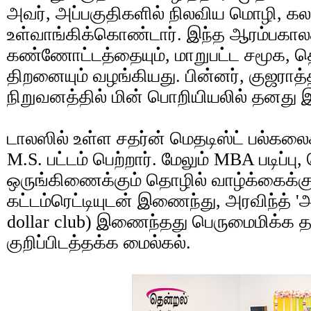
அவர், அப்பகுதிகளில் நிலவிய மொழி, க
உள்வாங்கிக்கொண்டார். இந்த ஆரம்பகால
கண்ணோட்டத்தையும், மாறுபட்ட சமூக, 
திறனையும் வழங்கியது. பின்னர், குஜராத்
நிறுவனத்தில் மின் பொறியியலில் தனது இ
டாலஸில் உள்ள சதர்ன் மெதடிஸ்ட் பல்கலை
M.S. பட்டம் பெற்றார். மேலும் MBA படிப
ஒருங்கிணைக்கும் தொழில் வாழ்க்கைக்கு 
கட்டம்ரெட்டியுடன் இணைந்து, அரவிந்த் 'அர
dollar club) இணைந்தது பெருமைமிக்க 
குறிப்பிடத்தக்க மைல்கல்.