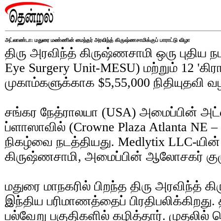
அட்லாண்டா: மதுரை மண்ணின் மைந்தர் அரவிந்த் கிருஷ்ணசாமிக்குப் பாராட்டு விழா
திரு அரவிந்த் கிருஷ்ணசாமி ஒரு புதிய
Eye Surgery Unit-MESU) மற்றும் 12 'கிர
முகாம்களுக்காக $5,55,000 நிதியுதவி வழ
சங்கர நேத்ராலயா (USA) அமைப்பின் அட்
ப்ளாஸாவில் (Crowne Plaza Atlanta NE – 
நிகழ்வை நடத்தியது. Medlytix LLC-யின
கிருஷ்ணசாமி, அமைப்பின் ஆலோசகர் குழுவ
மதுரை மாநகரில் பிறந்த திரு அரவிந்த் 
இந்திய பரிமாணத்தைப் பிரதிபலிக்கிறத
பல்வேறு பகுதிகளில் கழித்தார். முதலில் பெ