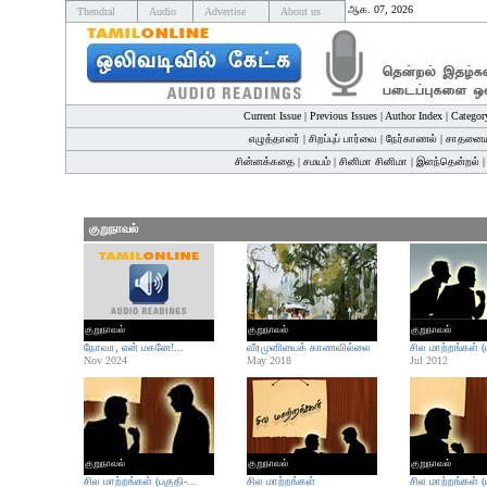
ஆக. 07, 2026
Thendral
Audio
Advertise
About us
Current Issue
|
Previous Issues
|
Author Index
|
Categor
எழுத்தாளர்
|
சிறப்புப் பார்வை
|
நேர்காணல்
|
சாதனைய
சின்னக்கதை
|
சமயம்
|
சினிமா சினிமா
|
இளந்தென்றல்
குறுநாவல்
குறுநாவல்
குறுநாவல்
குறுநாவல்
நோவா, என் மகனே!...
வீரமுனியைக் காணவில்லை
சில மாற்றங்கள் (ம
Nov 2024
May 2018
Jul 2012
குறுநாவல்
குறுநாவல்
குறுநாவல்
சில மாற்றங்கள் (பகுதி-...
சில மாற்றங்கள்
சில மாற்றங்கள் (ப