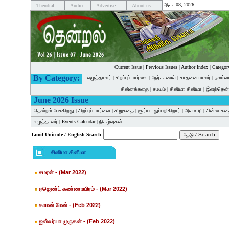
ஆக. 08, 2026
Thendral
Audio
Advertise
About us
Current Issue
|
Previous Issues
|
Author Index
|
Categor
By Category:
எழுத்தாளர்
|
சிறப்புப் பார்வை
|
நேர்காணல்
|
சாதனையாளர்
|
நலம்வ
சின்னக்கதை
|
சமயம்
|
சினிமா சினிமா
|
இளந்தென்
June 2026 Issue
தென்றல் பேசுகிறது
|
சிறப்புப் பார்வை
|
சிறுகதை
|
சூர்யா துப்பறிகிறார்
|
அலமாரி
|
சின்ன க
எழுத்தாளர்
|
Events Calendar
|
நிகழ்வுகள்
Tamil Unicode / English Search
சினிமா சினிமா
சமரன்
- (Mar 2022)
ஏஜெண்ட் கண்ணாயிரம்
- (Mar 2022)
காமன் மேன்
- (Feb 2022)
ஐஸ்வர்யா முருகன்
- (Feb 2022)