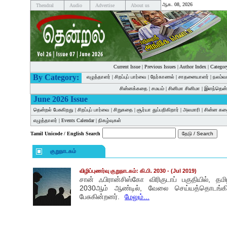
ஆக. 08, 2026
Thendral
Audio
Advertise
About us
Current Issue
|
Previous Issues
|
Author Index
|
Categor
By Category:
எழுத்தாளர்
|
சிறப்புப் பார்வை
|
நேர்காணல்
|
சாதனையாளர்
|
நலம்வ
சின்னக்கதை
|
சமயம்
|
சினிமா சினிமா
|
இளந்தென்
June 2026 Issue
தென்றல் பேசுகிறது
|
சிறப்புப் பார்வை
|
சிறுகதை
|
சூர்யா துப்பறிகிறார்
|
அலமாரி
|
சின்ன க
எழுத்தாளர்
|
Events Calendar
|
நிகழ்வுகள்
Tamil Unicode / English Search
குறுநாடகம்
விழிப்புணர்வு குறுநாடகம்: கி.பி. 2030
- (Jul 2019)
சான் ஃபிரான்சிஸ்கோ விரிகுடாப் பகுதியில், தமி
2030ஆம் ஆண்டில், வேலை செய்யத்தொடங்கி
பேசுகின்றனர்.
மேலும்...