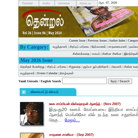
ஆக. 07, 2026
Thendral
Audio
Advertise
About us
Current Issue
|
Previous Issues
|
Author Index
|
Categor
By Category:
எழுத்தாளர்
|
சிறப்புப் பார்வை
|
நேர்காணல்
|
சாதனையாளர்
|
நலம்வ
சின்னக்கதை
|
சமயம்
|
சினிமா சினிமா
|
இளந்தென்
May 2026 Issue
தென்றல் பேசுகிறது
|
சிறப்புப் பார்வை
|
சிறுகதை
|
சூர்யா துப்பறிகிறார்
|
அலமாரி
|
சின்ன க
எழுத்தாளர்
|
Events Calendar
|
நிகழ்வுகள்
Tamil Unicode / English Search
விளையாட்டு விசயம்
உலக சாம்பியன் விஸ்வநாதன் ஆனந்த்
- (Nov 2007)
இருபது20 உலகக் கோப்பையை இந்தியா கைப்பற்
ஆனந்த் மெக்ஸிகோ வில் நடந்த உலக சதுரங்கச் ச
பிறகு...
மேலும்...
சாதனை சானியா
- (Sep 2007)