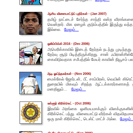
ஆசிய விளையாட்டுப் புதிர்கள்
- (Jan 2007)
தமிழ் நாட்டைச் சேர்ந்த சாந்தி என்ற வீராங்கனை
வென்றார். மிக ஏழைக் குடும்பத்தில் இருந்து வ
இல்லை.
மேலும்...
ஒலிம்பிக்ஸ் 2016
- (Dec 2006)
அமெரிக்காவில் இடைத் தேர்தல் நடந்து முடிந்தது.
தேர்வு சூடு பிடித்திருக்கிறது. சான் ஃபிரான்ச
கைவிடுவதாக சமீபத்தில் மேயர் காவின் நியூசம் பலரு
ஆடி ஓய்ந்தவர்கள்
- (Nov 2006)
மைக்கேல் ஜோர்டன், பீட் சாம்பிரஸ், வெயின் கிரெ
துறையில் மிகவும் சிறந்த ஆட்டக்காரர்களாகத்
மனதிலும்...
மேலும்...
உள்ளூர் கிரிக்கெட்
- (Oct 2006)
இரவில் அரங்கை ஒளிமயமாக்கும் விளக்குகளின்
கிரிக்கெட் பந்து. விளையாட்டு வீரர்கள் விதவித
ஒரு நாள் கிரிக்கெட், டெஸ்ட் மாட்ச் அல்ல.
மேலும்..