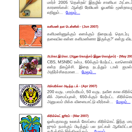
மார்ச் 2005 'தென்றல்' இதழில் சானியா அட்டைப
காரணங்கள்: ஆஸ்தி ரேலியன் ஓபனில் மூன்றாவது 
எதிலும்...
மேலும்...
களிமண் தள டென்னிஸ்
- (Jun 2007)
களிமண்ணுக்கும் எனக்கும் நிறையத் தொடர்பு 
தலையில என்ன களிமண்ணா இருக்கு?' என்று வியந்த
அ.கொ.இ.கொ. (அதுல கொஞ்சம் இதுல கொஞ்சம்)
- (May 20
CBS, MSNBC உள்பட 60க்கும் மேற்பட்ட வானொலி ஒ
என்ற நிகழ்ச்சி. இதை நடத்தும் டான் ஐமஸ்,
அதிர்ச்சிகரமான...
மேலும்...
அமெரிக்கா அடித்த டக்
- (Apr 2007)
200 வருட பாரம்பரியம், 50 வருட நவீன கால கிரிக்க
லீக் அமைப்புகள், 650-க்கும் மேற்பட்ட கிரிக்க
அனுபவம் மிக்க விளையாட்டு வீரர்கள்...
மேலும்...
கிரிக்கெட் ஜூரம்
- (Mar 2007)
ஒன்பதாவது உலகக் கோப்பை கிரிக்கெட் இந்த மா
ஜுரம் நமக்குப் பிடித்துப் பல நாட்கள் ஆகிவிட
சமீபத்தில் இங்கிலாந்தும்...
மேலும்...