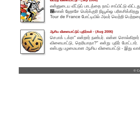
விபரீத விளையாட்டு
- (Sep 2006)
என்னுடைய வீட்டுப் பாடத்தை நாய் சாப்பிட்டு வி
஑ஸான் ஹோசே மெர்க்குரி நியூஸ்ஒ பரிகசிக்கிறத
Tour de France போட்டியில் அவர் வெற்றி பெற்றதைப
ஆசிய விளையாட்டுப் புதிர்கள்
- (Aug 2006)
செபாக் டக்ரா" என்றார் நண்பர். என்ன சொல்கிறார்
விளையாட்டு, தெரியாதா?" என்று புதிர் போட்டார்
என்பது பழமையான ஆசிய விளையாட்டு - இது வாலி
© Co