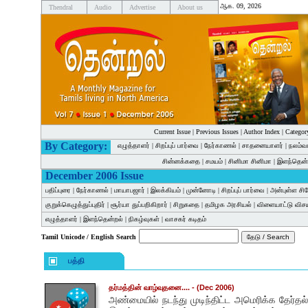
ஆக. 09, 2026
Thendral
Audio
Advertise
About us
Current Issue
|
Previous Issues
|
Author Index
|
Categor
By Category:
எழுத்தாளர்
|
சிறப்புப் பார்வை
|
நேர்காணல்
|
சாதனையாளர்
|
நலம்வ
சின்னக்கதை
|
சமயம்
|
சினிமா சினிமா
|
இளந்தென்
December 2006 Issue
பதிப்புரை
|
நேர்காணல்
|
மாயாபஜார்
|
இலக்கியம்
|
முன்னோடி
|
சிறப்புப் பார்வை
|
அன்புள்ள சி
குறுக்கெழுத்துப்புதிர்
|
சூர்யா துப்பறிகிறார்
|
சிறுகதை
|
தமிழக அரசியல்
|
விளையாட்டு விச
எழுத்தாளர்
|
இளந்தென்றல்
|
நிகழ்வுகள்
|
வாசகர் கடிதம்
Tamil Unicode / English Search
பத்தி
தர்மத்தின் வாழ்வுதனை....
- (Dec 2006)
அண்மையில் நடந்து முடிந்திட்ட அமெரிக்க தேர்தல்